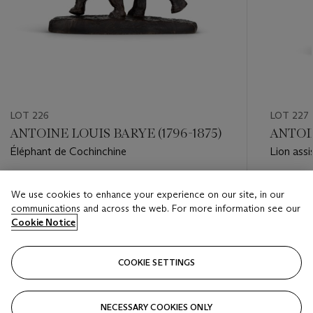
LOT 226
LOT 227
ANTOINE LOUIS BARYE (1796-1875)
ANTOIN
Éléphant de Cochinchine
Lion assi
Estimate
Estimate
We use cookies to enhance your experience on our site, in our
EUR 1,500 - EUR 2,000
EUR 6,0
communications and across the web. For more information see our
Cookie Notice
Closed
Closed
COOKIE SETTINGS
FOLLOW
NECESSARY COOKIES ONLY