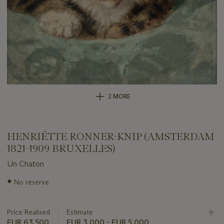
2 MORE
HENRIËTTE RONNER-KNIP (AMSTERDAM
1821-1909 BRUXELLES)
Un Chaton
Important
●
No reserve
information
about
this
Price Realised
Estimate
lot
EUR 63,500
EUR 3,000 - EUR 5,000