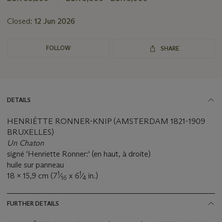
Closed:
12 Jun 2026
FOLLOW
SHARE
DETAILS
HENRIËTTE RONNER-KNIP (AMSTERDAM 1821-1909
BRUXELLES)
Un Chaton
signé 'Henriette Ronner:' (en haut, à droite)
huile sur panneau
1
1
18 x 15,9 cm (7
⁄
x 6
⁄
in.)
16
4
FURTHER DETAILS