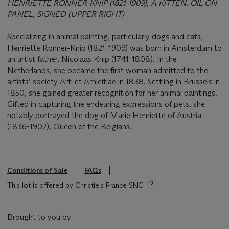
HENRIËTTE RONNER-KNIP (1821-1909), A KITTEN, OIL ON
PANEL, SIGNED (UPPER RIGHT)
Specializing in animal painting, particularly dogs and cats,
Henriette Ronner-Knip (1821-1909) was born in Amsterdam to
an artist father, Nicolaas Knip (1741-1808). In the
Netherlands, she became the first woman admitted to the
artists’ society Arti et Amicitiae in 1838. Settling in Brussels in
1850, she gained greater recognition for her animal paintings.
Gifted in capturing the endearing expressions of pets, she
notably portrayed the dog of Marie Henriette of Austria
(1836-1902), Queen of the Belgians.
Conditions of Sale
FAQs
This lot is offered by Christie's France SNC
Brought to you by