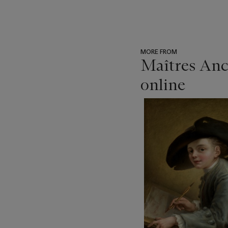
MORE FROM
Maîtres Anci
online
???
-
item_current_of_total_txt