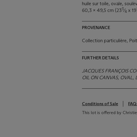
huile sur toile, ovale, sou
3
60,3 x 49,5 cm (23
⁄
x 19
4
PROVENANCE
Collection particulière, Po
FURTHER DETAILS
JACQUES FRANÇOIS COUR
OIL ON CANVAS, OVAL, 
Conditions of Sale
FAQ
This lot is offered by Christ