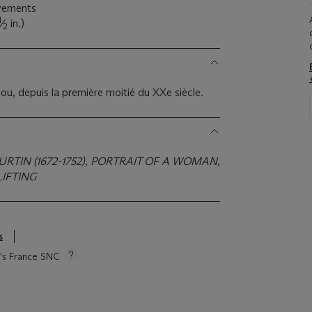
lèvements
1
⁄
in.)
2
itou, depuis la première moitié du XXe siècle.
TIN (1672-1752), PORTRAIT OF A WOMAN,
LIFTING
s
ie's France SNC