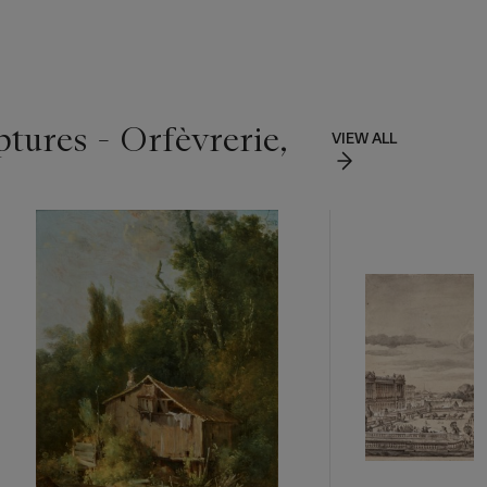
ptures - Orfèvrerie,
VIEW ALL