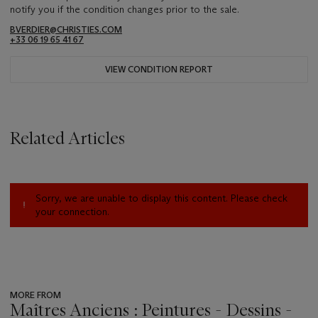
notify you if the condition changes prior to the sale.
BVERDIER@CHRISTIES.COM
+33 06 19 65 41 67
VIEW CONDITION REPORT
Related Articles
Sorry, we are unable to display this content. Please check
your connection.
MORE FROM
Maîtres Anciens : Peintures - Dessins -