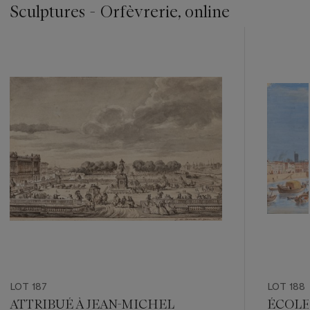
Sculptures - Orfèvrerie, online
???
-
item_current_of_total_txt
LOT 187
LOT 188
ATTRIBUÉ À JEAN-MICHEL
ÉCOLE