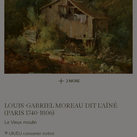
2 MORE
LOUIS-GABRIEL MOREAU DIT L’AÎNÉ
(PARIS 1740-1806)
Le Vieux moulin
Important
∍
UK/EU consumer notice