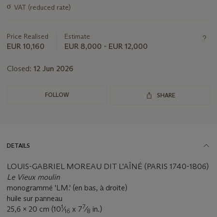
information
σ
VAT (reduced rate)
about
this
lot
Price Realised
Estimate
EUR 10,160
EUR 8,000 - EUR 12,000
Closed:
12 Jun 2026
FOLLOW
SHARE
DETAILS
LOUIS-GABRIEL MOREAU DIT L’AÎNÉ (PARIS 1740-1806)
Le Vieux moulin
monogrammé 'LM.' (en bas, à droite)
huile sur panneau
1
7
25,6 x 20 cm (10
⁄
x 7
⁄
in.)
16
8