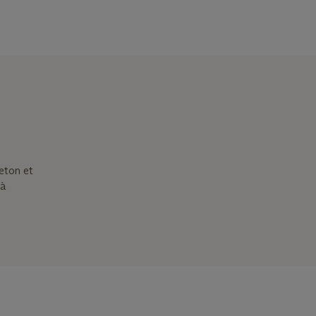
reton et
 à