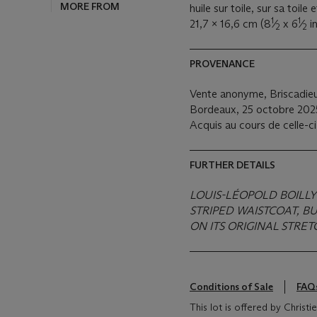
MORE FROM
huile sur toile, sur sa toile
1
1
21,7 x 16,6 cm (8
⁄
x 6
⁄
in
2
2
PROVENANCE
Vente anonyme, Briscadieu
Bordeaux, 25 octobre 2025
Acquis au cours de celle-ci 
FURTHER DETAILS
LOUIS-LÉOPOLD BOILLY (
STRIPED WAISTCOAT, B
ON ITS ORIGINAL STRE
Conditions of Sale
FAQ
This lot is offered by Christ