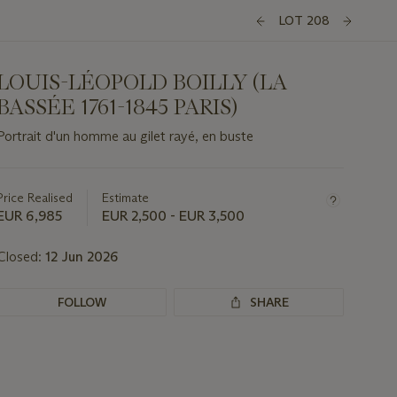
LOT 208
LOUIS-LÉOPOLD BOILLY (LA
BASSÉE 1761-1845 PARIS)
Portrait d'un homme au gilet rayé, en buste
Important
information
about
Price Realised
Estimate
this
EUR 6,985
EUR 2,500 - EUR 3,500
lot
Closed:
12 Jun 2026
FOLLOW
SHARE