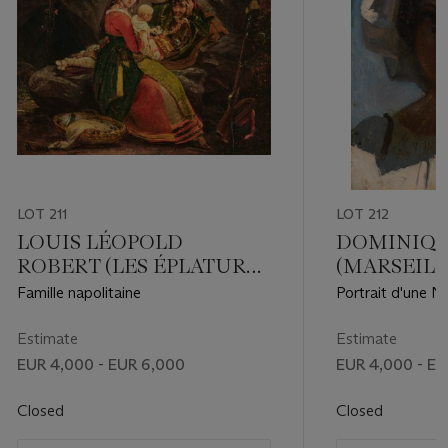
LOT 211
LOT 212
LOUIS LÉOPOLD
DOMINIQU
ROBERT (LES ÉPLATURES
(MARSEILLE
1794-1835 VENISE)
Famille napolitaine
Portrait d'une N
Estimate
Estimate
EUR 4,000 - EUR 6,000
EUR 4,000 - EU
Closed
Closed