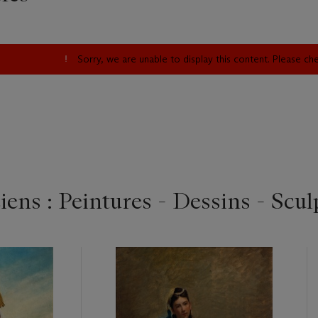
Sorry, we are unable to display this content. Please c
ens : Peintures - Dessins - Scul