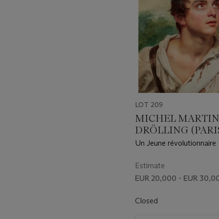
LOT 209
MICHEL MARTI
DRÖLLING (PARIS
1851)
Un Jeune révolutionnaire
Estimate
EUR 20,000 - EUR 30,0
Closed