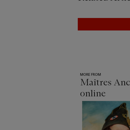
MORE FROM
Maîtres Anci
online
???
-
item_current_of_total_txt