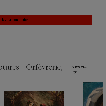
heck your connection.
ptures - Orfèvrerie,
VIEW ALL