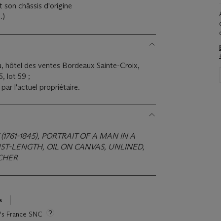
 et son châssis d'origine
.)
, hôtel des ventes Bordeaux Sainte-Croix,
, lot 59 ;
par l'actuel propriétaire.
1761-1845), PORTRAIT OF A MAN IN A
UST-LENGTH, OIL ON CANVAS, UNLINED,
TCHER
s
ie's France SNC