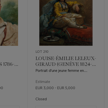
LOT 210
N
LOUISE-ÉMILIE LELEUX-
 1786-
GIRAUD (GENÈVE 1824-
1885 PARIS)
Portrait d'une jeune femme en
costume turque
Estimate
00
EUR 3,000 - EUR 5,000
Closed