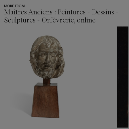
MORE FROM
Maîtres Anciens : Peintures - Dessins -
Sculptures - Orfèvrerie, online
???
-
item_current_of_total_txt