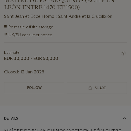
MAÎTRE DE PALANQUINOS (ACTIF EN
LEÓN ENTRE 1470 ET 1500)
Saint Jean et Ecce Homo ; Saint André et la Crucifixion
Important
■
Post sale offsite storage
information
∍
UK/EU consumer notice
about
this
lot
Estimate
EUR 30,000 - EUR 50,000
Closed:
12 Jun 2026
FOLLOW
SHARE
DETAILS
MAÎTRE DE PALANQUINOS (ACTIF EN LEÓN ENTRE