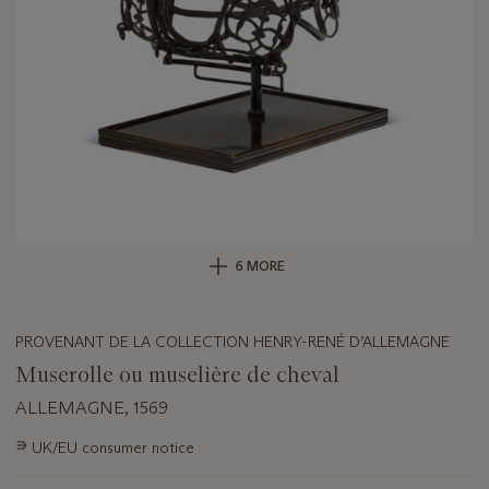
6 MORE
PROVENANT DE LA COLLECTION HENRY-RENÉ D’ALLEMAGNE
Muserolle ou muselière de cheval
ALLEMAGNE, 1569
Important
∍
UK/EU consumer notice
information
about