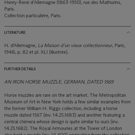
Henry-René d’Allemagne (1863-1950), rue des Mathurins,
Paris.
Collection particulière, Paris.
LITERATURE
H. d'Allemagne,
La Maison d’un vieux collectionneur
, Paris,
1948, p. 82 et pl. XLI (illustrée).
FURTHER DETAILS
AN IRON HORSE MUZZLE, GERMAN, DATED 1569
Horse muzzles are rare on the art market. The Metropolitan
Museum of Art in New York holds a few similar examples from
the former William H. Riggs collection, including a horse
muzzle dated 1567 (inv. 14.25.1683) and another featuring a
central chimera whose design is quite similar to ours (inv.
14.25.1682). The Royal Armouries at the Tower of London
also hold a muzzle (inv. VI.400) originating from the collection