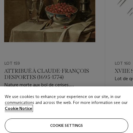
LOT 159
LOT 160
ATTRIBUÉ À CLAUDE-FRANÇOIS
XVIIE 
DESPORTES (1695-1774)
Lot de q
Nature morte aux bol de cerises,
chardonneret, saupoudreuse, verres à pied et
Estimate
We use cookies to enhance your experience on our site, in our
bouteilles sur un entablement partiellement
Estimate
EUR 2,0
communications and across the web. For more information see our
nappé
EUR 10,000 - EUR 15,000
Cookie Notice
Closed
Closed
COOKIE SETTINGS
FOLLOW