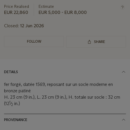
this
Price Realised
Estimate
lot
EUR 22,860
EUR 5,000 - EUR 8,000
Closed:
12 Jun 2026
FOLLOW
SHARE
DETAILS
fer forgé, datée 1569, reposant sur un socle moderne en
bronze patiné
H. 23 cm (9 in.), L. 23 cm (9 in.), H. totale sur socle : 32 cm
1
(12
⁄
in.)
2
PROVENANCE