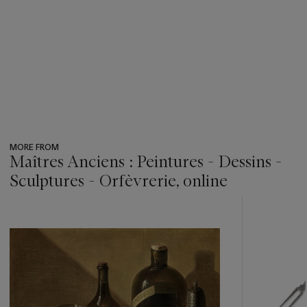
MORE FROM
Maîtres Anciens : Peintures - Dessins -
Sculptures - Orfèvrerie, online
???
-
item_current_of_total_txt