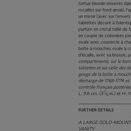
tortue blonde enserrés dan
rocailles sur fond amati, l
un miroir (avec sur l'envers
tablettes décoré à l'identi
parfum en cristal taillé de
en couple de colombes pour
ovale avec couvercle à char
boîte à mouches ovale à co
d’écaille, avec sa brosse,
p
compartiments, sur le bord 
tablettes et sur celle des 
gorge de la bo
î
te
à
mouches
décharge de 1768-1774 et 
contrôle français postérie
7
L. 9.8 cm. (3
⁄
in.) et H. 1
8
FURTHER DETAILS
A LARGE GOLD-MOUNTE
VANITY