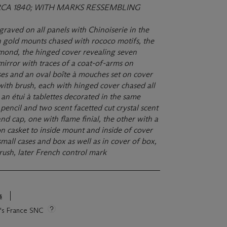
RCA 1840; WITH MARKS RESSEMBLING
graved on all panels with Chinoiserie in the
n gold mounts chased with rococo motifs, the
amond, the hinged cover revealing seven
irror with traces of a coat-of-arms on
ses and an oval boîte à mouches set on cover
 with brush, each with hinged cover chased all
 an étui à tablettes decorated in the same
pencil and two scent facetted cut crystal scent
nd cap, one with flame finial, the other with a
n casket to inside mount and inside of cover
small cases and box as well as in cover of box,
rush, later French control mark
s
ie's France SNC