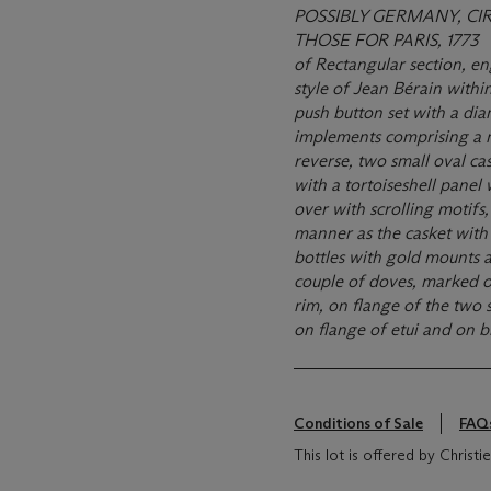
POSSIBLY GERMANY, CI
THOSE FOR PARIS, 1773
of Rectangular section, en
style of Jean Bérain withi
push button set with a di
implements comprising a m
reverse, two small oval ca
with a tortoiseshell panel
over with scrolling motifs,
manner as the casket with 
bottles with gold mounts a
couple of doves, marked o
rim, on flange of the two 
on flange of etui and on b
Conditions of Sale
FAQ
This lot is offered by Christ