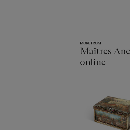
MORE FROM
Maîtres Anci
online
???
-
item_current_of_total_txt