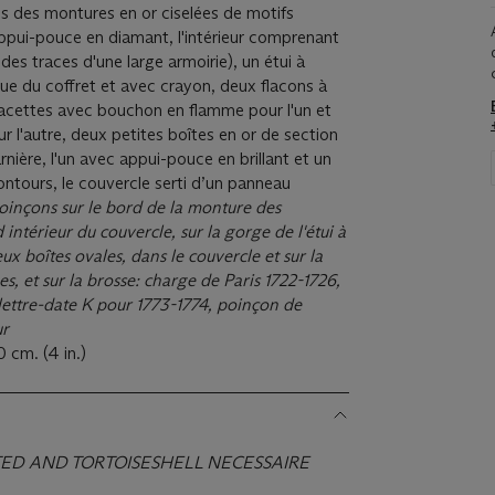
s des montures en or ciselées de motifs
'appui-pouce en diamant, l'intérieur comprenant
 des traces d'une large armoirie), un étui à
que du coffret et avec crayon, deux flacons à
 facettes avec bouchon en flamme pour l'un et
 l'autre, deux petites boîtes en or de section
nière, l'un avec appui-pouce en brillant et un
ntours, le couvercle serti d’un panneau
oinçons sur le bord de la monture des
intérieur du couvercle, sur la gorge de l'étui
à
deux bo
î
tes ovales, dans le couvercle et sur la
, et sur la brosse: charge de Paris 1722-1726,
lettre-date K pour 1773-1774, poinçon de
ur
0 cm. (4 in.)
D AND TORTOISESHELL NECESSAIRE