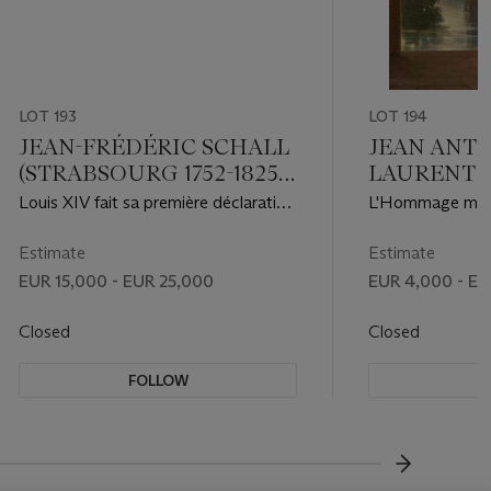
LOT 193
LOT 194
JEAN-FRÉDÉRIC SCHALL
JEAN ANT
(STRABSOURG 1752-1825
LAURENT 
PARIS)
1763-1832 É
Louis XIV fait sa première déclaration
L'Hommage mati
d'Amour à Mademoiselle de La
Vallière ; Mademoiselle de La Vallière
Estimate
Estimate
et Louis XIV sous une tente de
EUR 15,000 - EUR 25,000
EUR 4,000 - EU
feuillage, au bois de Vincennes
Closed
Closed
FOLLOW
F
???-NEXT