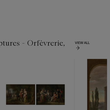
ptures - Orfèvrerie,
VIEW ALL