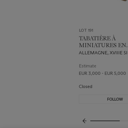
LOT 191
TABATIÈRE À
MINIATURES EN
VERMEIL ET PO
ALLEMAGNE, XVIIIE S
Estimate
EUR 3,000 - EUR 5,000
Closed
FOLLOW
???-PREVIOUS_TXT