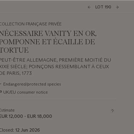
LOT 190
COLLECTION FRANÇAISE PRIVÉE
NÉCESSAIRE VANITY EN OR,
POMPONNE ET ÉCAILLE DE
TORTUE
PEUT-ÊTRE ALLEMAGNE, PREMIÈRE MOITIÉ DU
XIXE SIÈCLE; POINÇONS RESSEMBLANT À CEUX
DE PARIS, 1773
Important
~
Endangered/protected species
information
∍
UK/EU consumer notice
about
this
lot
Estimate
EUR 12,000 - EUR 18,000
Closed:
12 Jun 2026