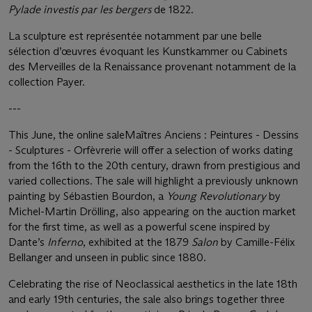
Pylade investis par les bergers
de 1822.
La sculpture est représentée notamment par une belle
sélection d’œuvres évoquant les Kunstkammer ou Cabinets
des Merveilles de la Renaissance provenant notamment de la
collection Payer.
---
This June, the online saleMaîtres Anciens : Peintures - Dessins
- Sculptures - Orfèvrerie will offer a selection of works dating
from the 16th to the 20th century, drawn from prestigious and
varied collections. The sale will highlight a previously unknown
painting by Sébastien Bourdon, a
Young Revolutionary
by
Michel-Martin Drölling, also appearing on the auction market
for the first time, as well as a powerful scene inspired by
Dante’s
Inferno
, exhibited at the 1879
Salon
by Camille-Félix
Bellanger and unseen in public since 1880.
Celebrating the rise of Neoclassical aesthetics in the late 18th
and early 19th centuries, the sale also brings together three