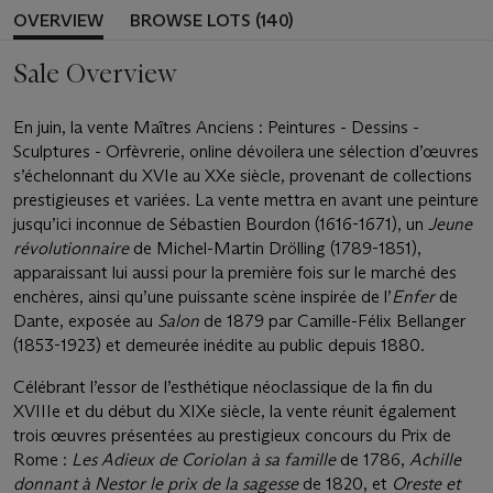
OVERVIEW
BROWSE LOTS (140)
Sale Overview
En juin, la vente Maîtres Anciens : Peintures - Dessins -
Sculptures - Orfèvrerie, online dévoilera une sélection d’œuvres
s’échelonnant du XVIe au XXe siècle, provenant de collections
prestigieuses et variées. La vente mettra en avant une peinture
jusqu’ici inconnue de Sébastien Bourdon (1616-1671), un
Jeune
révolutionnaire
de Michel-Martin Drölling (1789-1851),
apparaissant lui aussi pour la première fois sur le marché des
enchères, ainsi qu’une puissante scène inspirée de l’
Enfer
de
Dante, exposée au
Salon
de 1879 par Camille-Félix Bellanger
(1853-1923) et demeurée inédite au public depuis 1880.
Célébrant l’essor de l’esthétique néoclassique de la fin du
XVIIIe et du début du XIXe siècle, la vente réunit également
trois œuvres présentées au prestigieux concours du Prix de
Rome :
Les Adieux de Coriolan à sa famille
de 1786,
Achille
donnant à Nestor le prix de la sagesse
de 1820, et
Oreste et