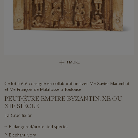
1 MORE
Ce lot a été consigné en collaboration avec Me Xavier Marambat
et Me François de Malafosse à Toulouse
PEUT-ÊTRE EMPIRE BYZANTIN, XE OU
XIE SIÈCLE
La Crucifixion
Important
~
Endangered/protected species
information
∝
Elephant ivory
about