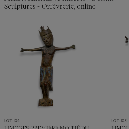
Sculptures - Orfèvrerie, online
???
-
item_current_of_total_txt
LOT 104
LOT 105
LIMOGES, PREMIÈRE MOITIÉ DU
LIMOGE