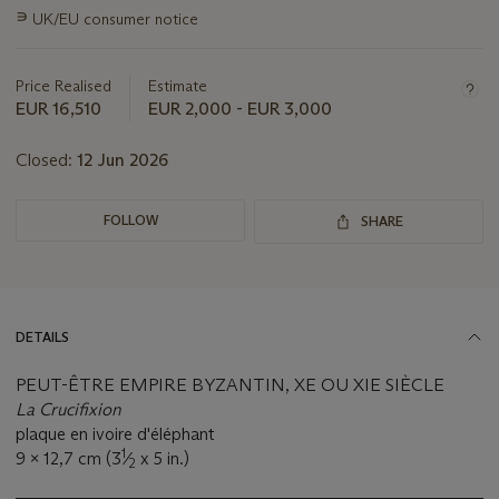
this
∍
UK/EU consumer notice
lot
Price Realised
Estimate
EUR 16,510
EUR 2,000 - EUR 3,000
Closed:
12 Jun 2026
FOLLOW
SHARE
DETAILS
PEUT-ÊTRE EMPIRE BYZANTIN, XE OU XIE SIÈCLE
La Crucifixion
plaque en ivoire d'éléphant
1
9 x 12,7 cm (3
⁄
x 5 in.)
2