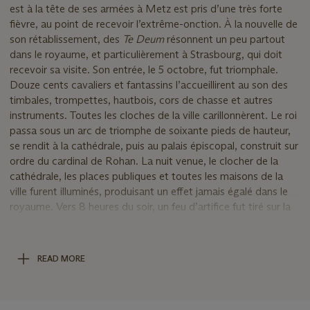
est à la tête de ses armées à Metz est pris d’une très forte
fièvre, au point de recevoir l’extrême-onction. À la nouvelle de
son rétablissement, des
Te Deum
résonnent un peu partout
dans le royaume, et particulièrement à Strasbourg, qui doit
recevoir sa visite. Son entrée, le 5 octobre, fut triomphale.
Douze cents cavaliers et fantassins l’accueillirent au son des
timbales, trompettes, hautbois, cors de chasse et autres
instruments. Toutes les cloches de la ville carillonnèrent. Le roi
passa sous un arc de triomphe de soixante pieds de hauteur,
se rendit à la cathédrale, puis au palais épiscopal, construit sur
ordre du cardinal de Rohan. La nuit venue, le clocher de la
cathédrale, les places publiques et toutes les maisons de la
ville furent illuminés, produisant un effet jamais égalé dans le
royaume. Vers 8 heures du soir, un feu d’artifice fut tiré sur la
rivière, en face du palais où résidait le roi. Pour remercier le
peuple de l’accueil qu’il avait fait au roi, les magistrats de la
ville firent dresser des fontaines de vin et des banquets de
READ MORE
victuailles. La fête se prolongea plusieurs jours, avec des
joutes organisées par les bateliers, des vins d’honneur
présentés par les tonneliers… Afin d’immortaliser cet