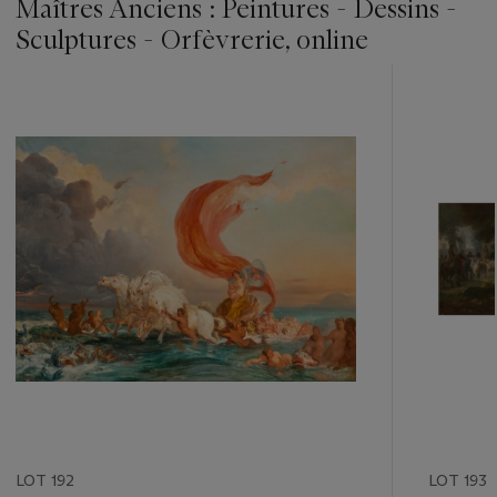
Maîtres Anciens : Peintures - Dessins -
Sculptures - Orfèvrerie, online
???
-
item_current_of_total_txt
LOT 192
LOT 193