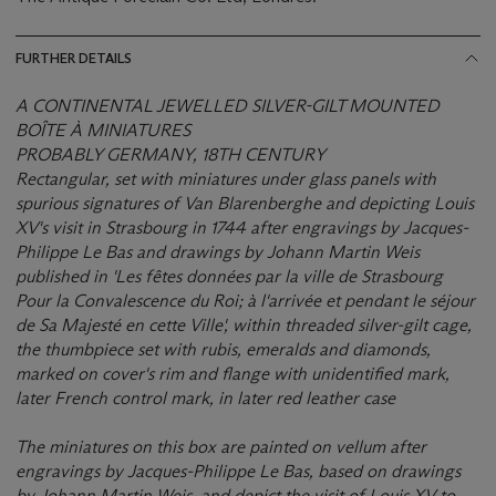
FURTHER DETAILS
A CONTINENTAL JEWELLED SILVER-GILT MOUNTED
BOÎTE À MINIATURES
PROBABLY GERMANY, 18TH CENTURY
Rectangular, set with miniatures under glass panels with
spurious signatures of Van Blarenberghe and depicting Louis
XV's visit in Strasbourg in 1744 after engravings by Jacques-
Philippe Le Bas and drawings by Johann Martin Weis
published in 'Les fêtes données par la ville de Strasbourg
Pour la Convalescence du Roi; à l'arrivée et pendant le séjour
de Sa Majesté en cette Ville', within threaded silver-gilt cage,
the thumbpiece set with rubis, emeralds and diamonds,
marked on cover's rim and flange with unidentified mark,
later French control mark, in later red leather case
The miniatures on this box are painted on vellum after
engravings by Jacques-Philippe Le Bas, based on drawings
by Johann Martin Weis, and depict the visit of Louis XV to