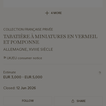
4 MORE
COLLECTION FRANÇAISE PRIVÉE
TABATIÈRE À MINIATURES EN VERMEIL
ET POMPONNE
ALLEMAGNE, XVIIIE SIÈCLE
Important
∍
UK/EU consumer notice
information
about
this
Estimate
lot
EUR 3,000 - EUR 5,000
Closed:
12 Jun 2026
FOLLOW
SHARE