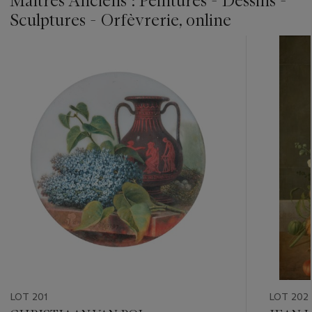
Maîtres Anciens : Peintures - Dessins -
Sculptures - Orfèvrerie, online
???
-
item_current_of_total_txt
LOT 201
LOT 202