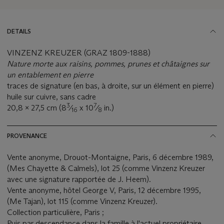
DETAILS
VINZENZ KREUZER (GRAZ 1809-1888)
Nature morte aux raisins, pommes, prunes et châtaignes sur
un entablement en pierre
traces de signature (en bas, à droite, sur un élément en pierre)
huile sur cuivre, sans cadre
3
7
20,8 x 27,5 cm (8
⁄
x 10
⁄
in.)
16
8
PROVENANCE
Vente anonyme, Drouot-Montaigne, Paris, 6 décembre 1989,
(Mes Chayette & Calmels), lot 25 (comme Vinzenz Kreuzer
avec une signature rapportée de J. Heem).
Vente anonyme, hôtel George V, Paris, 12 décembre 1995,
(Me Tajan), lot 115 (comme Vinzenz Kreuzer).
Collection particulière, Paris ;
Puis par descendance dans la famille à l'actuel propriétaire.