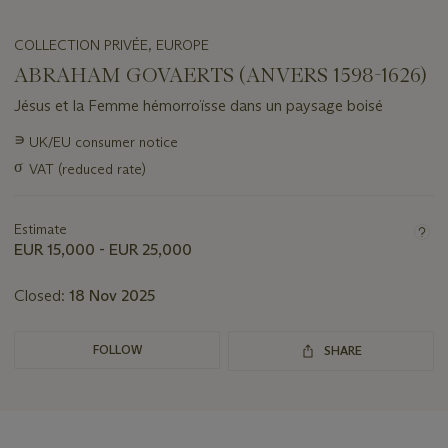
COLLECTION PRIVÉE, EUROPE
ABRAHAM GOVAERTS (ANVERS 1598-1626)
Jésus et la Femme hémorroïsse dans un paysage boisé
Important
∍
UK/EU consumer notice
information
σ
VAT (reduced rate)
about
this
lot
Estimate
EUR 15,000 - EUR 25,000
Closed:
18 Nov 2025
FOLLOW
SHARE