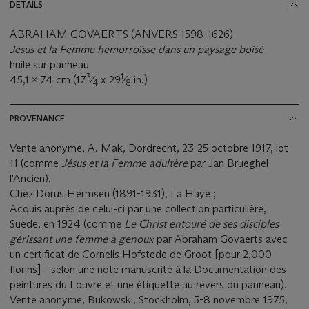
DETAILS
ABRAHAM GOVAERTS (ANVERS 1598-1626)
Jésus et la Femme hémorroïsse
dans un paysage boisé
huile sur panneau
3
1
45,1 x 74 cm (17
⁄
x 29
⁄
in.)
4
8
PROVENANCE
Vente anonyme, A. Mak, Dordrecht, 23-25 octobre 1917, lot
11 (comme
Jésus et la Femme adultère
par Jan Brueghel
l'Ancien).
Chez Dorus Hermsen (1891-1931), La Haye ;
Acquis auprès de celui-ci par une collection particulière,
Suède, en 1924 (comme
Le Christ entouré de ses disciples
gérissant une femme à genoux
par Abraham Govaerts avec
un certificat de Cornelis Hofstede de Groot [pour 2,000
florins] - selon une note manuscrite à la Documentation des
peintures du Louvre et une étiquette au revers du panneau).
Vente anonyme, Bukowski, Stockholm, 5-8 novembre 1975,