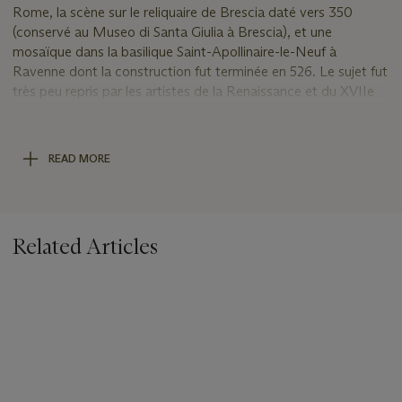
Rome, la scène sur le reliquaire de Brescia daté vers 350
(conservé au Museo di Santa Giulia à Brescia), et une
mosaïque dans la basilique Saint-Apollinaire-le-Neuf à
Ravenne dont la construction fut terminée en 526. Le sujet fut
très peu repris par les artistes de la Renaissance et du XVIIe
siècle. Nous pouvons dès lors proposer l’hypothèse que ce
tableau soit une commande spécifique d’un ou d’une mécène
qui souhaitait célébrer la guérison d’une femme qui lui était
READ MORE
chère.
Related Articles