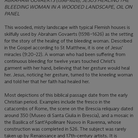
ABRAHAM GOVAERTS (1598-1626), JESUS HEALING THE
BLEEDING WOMAN IN A WOODED LANDSCAPE, OIL ON
PANEL
This wooded, misty landscape with typical Flemish houses is
skilfully used by Abraham Govaerts (1598–1626) as the setting
for the story of the healing of the bleeding woman. Described
in the Gospel according to St Matthew, it is one of Jesus'
miracles (9:20–22). A woman who had been suffering from
continuous bleeding for twelve years touched Christ's
garment with her hand, believing that her gesture would heal
her. Jesus, noticing her gesture, turned to the kneeling woman
and told her that her faith had healed her.
Most depictions of this biblical passage date from the early
Christian period. Examples include the fresco in the
catacombs of Rome, the scene on the Brescia reliquary dated
around 350 (Museo di Santa Giulia in Brescia), and a mosaic in
the Basilica of Sant'Apollinare Nuovo in Ravenna, whose
construction was completed in 526. The subject was rarely
taken up by Renaissance and 17th-century artists. It is