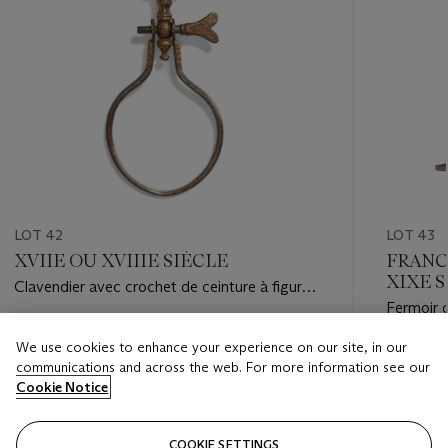
LOT 42
LOT 43
XVIIE OU XVIIIE SIÈCLE
FRANC
XIXE 
Clavendier avec crochet de ceinture à figures
Fermoir 
de termes
Estimate
We use cookies to enhance your experience on our site, in our
Estimate
EUR 1,000 - EUR 2,000
communications and across the web. For more information see our
EUR 1,50
Cookie Notice
Closed
Closed
COOKIE SETTINGS