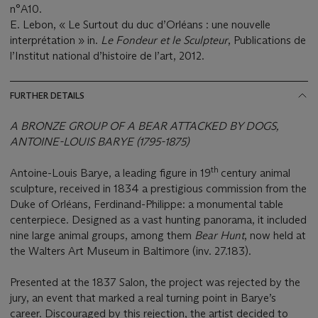
n°A10.
E. Lebon, « Le Surtout du duc d’Orléans : une nouvelle
interprétation » in.
Le Fondeur et le Sculpteur
, Publications de
l’Institut national d’histoire de l’art, 2012.
FURTHER DETAILS
A BRONZE GROUP OF A BEAR ATTACKED BY DOGS,
ANTOINE-LOUIS BARYE (1795-1875)
th
Antoine-Louis Barye, a leading figure in 19
century animal
sculpture, received in 1834 a prestigious commission from the
Duke of Orléans, Ferdinand-Philippe: a monumental table
centerpiece. Designed as a vast hunting panorama, it included
nine large animal groups, among them
Bear Hunt
, now held at
the Walters Art Museum in Baltimore (inv. 27.183).
Presented at the 1837 Salon, the project was rejected by the
jury, an event that marked a real turning point in Barye’s
career. Discouraged by this rejection, the artist decided to