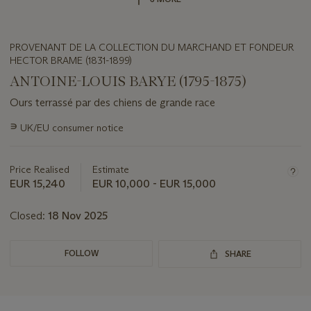
PROVENANT DE LA COLLECTION DU MARCHAND ET FONDEUR
HECTOR BRAME (1831-1899)
ANTOINE-LOUIS BARYE (1795-1875)
Ours terrassé par des chiens de grande race
Important
∍
UK/EU consumer notice
information
about
this
Price Realised
Estimate
lot
EUR 15,240
EUR 10,000 - EUR 15,000
Closed:
18 Nov 2025
FOLLOW
SHARE