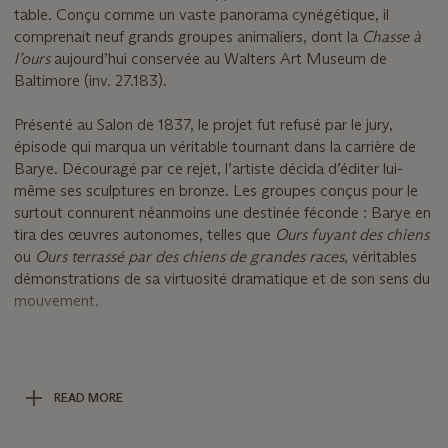
table. Conçu comme un vaste panorama cynégétique, il
comprenait neuf grands groupes animaliers, dont la
Chasse à
l’ours
aujourd’hui conservée au Walters Art Museum de
Baltimore (inv. 27.183).
Présenté au Salon de 1837, le projet fut refusé par le jury,
épisode qui marqua un véritable tournant dans la carrière de
Barye. Découragé par ce rejet, l’artiste décida d’éditer lui-
même ses sculptures en bronze. Les groupes conçus pour le
surtout connurent néanmoins une destinée féconde : Barye en
tira des œuvres autonomes, telles que
Ours fuyant des chiens
ou
Ours terrassé par des chiens de grandes races
, véritables
démonstrations de sa virtuosité dramatique et de son sens du
mouvement.
Si le chef-modèle de ce groupe, réalisé et utilisé par Barye, est
conservé au Walters Art Museum de Baltimore (inv. 27.156),
l’exemplaire que nous présentons, par sa construction et sa
READ MORE
provenance, peut quant à lui être identifié comme celui ayant
servi au collectionneur et galeriste Hector Brame pour ses