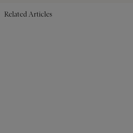
éditions posthumes de cette composition.
Related Articles