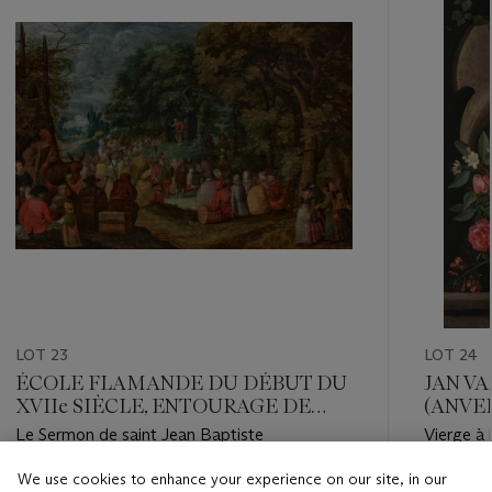
LOT 23
LOT 24
ÉCOLE FLAMANDE DU DÉBUT DU
JAN VA
XVIIe SIÈCLE, ENTOURAGE DE
(ANVER
DAVID VINCKBOONS
Le Sermon de saint Jean Baptiste
Vierge à 
trompe-l'
We use cookies to enhance your experience on our site, in our
Estimate
Estimate