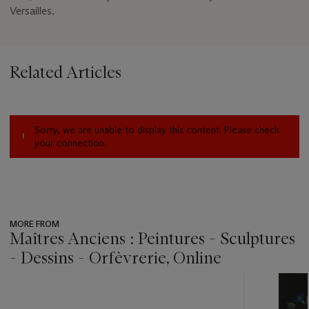
Versailles.
Related Articles
Sorry, we are unable to display this content. Please check
your connection.
MORE FROM
Maîtres Anciens : Peintures - Sculptures
- Dessins - Orfèvrerie, Online
???
-
item_current_of_total_txt