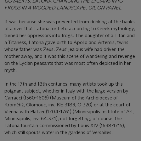
GOVAERTS, LATONA CHANGING THE LYCIANS INTO
FROGS IN A WOODED LANDSCAPE, OIL ON PANEL
It was because she was prevented from drinking at the banks
of a river that Latona, or Leto according to Greek mythology,
turned her oppressors into frogs. The daughter of a Titan and
a Titaness, Latona gave birth to Apollo and Artemis, twins
whose father was Zeus. Zeus' jealous wife had driven the
mother away, and it was this scene of wandering and revenge
on the Lycian peasants that was most often depicted in her
myth.
In the 17th and 18th centuries, many artists took up this
poignant subject, whether in Italy with the large version by
Carracci (1560-1609) (Museum of the Archdiocese of
Kroměříž, Olomouc, inv. KE 3189, O 320) or at the court of
Vienna with Platzer (1704-1761) (Minneapolis Institute of Art,
Minneapolis, inv. 64.37.1), not forgetting, of course, the
Latona fountain commissioned by Louis XIV (1638-1715),
which still spouts water in the gardens of Versailles.