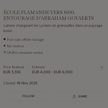
ÉCOLE FLAMANDE VERS 1600,
ENTOURAGE D'ABRAHAM GOVAERTS
Latone changeant les Lyciens en grenouilles dans un paysage
boisé
Important
■
Post sale offsite storage
information
●
No reserve
about
this
∍
UK/EU consumer notice
lot
Price Realised
Estimate
EUR 3,556
EUR 4,000 - EUR 6,000
Closed:
18 Nov 2025
FOLLOW
SHARE