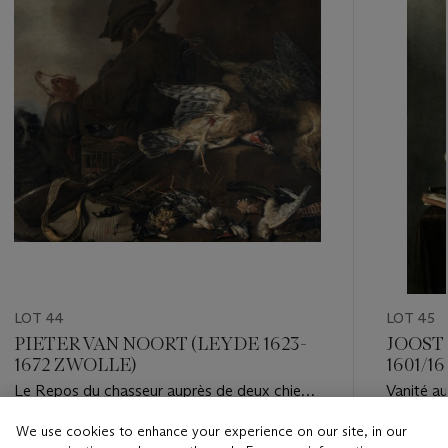
LOT 44
LOT 45
PIETER VAN NOORT (LEYDE 1623-
JOOST
1672 ZWOLLE)
1601/1
Le Repos du chasseur auprès de deux chiens,
Vanité au
de deux perdrix, d'un butor, d'une huppe
rose et p
We use cookies to enhance your experience on our site, in our
fasciée, de bouvreuils et d'autres oiseaux
Estimate
Estimate