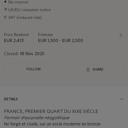
Important
●
No reserve
information
∍
UK/EU consumer notice
about
this
σ
VAT (reduced rate)
lot
Price Realised
Estimate
EUR 2,413
EUR 1,500 - EUR 2,500
Closed:
18 Nov 2025
FOLLOW
SHARE
DETAILS
FRANCE, PREMIER QUART DU XIXE SIÈCLE
Fermoir d'escarcelle néogothique
fer forgé et ciselé, sur un socle moderne en bronze