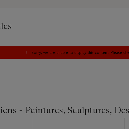
les
Sorry, we are unable to display this content. Please c
ens - Peintures, Sculptures, De