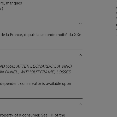
adre, manques
.)
d de la France, depuis la seconde moitié du XXe
D 1600, AFTER LEONARDO DA VINCI,
ON PANEL, WITHOUT FRAME, LOSSES
ndependent conservator is available upon
 property of a consumer. See H1 of the