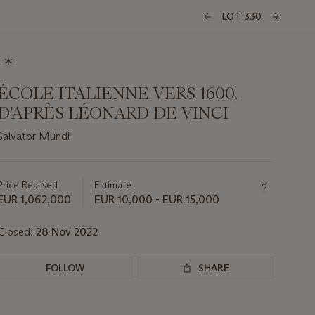
LOT 330
ÉCOLE ITALIENNE VERS 1600,
D'APRÈS LÉONARD DE VINCI
Salvator Mundi
Important
information
about
Price Realised
Estimate
this
EUR 1,062,000
EUR 10,000 - EUR 15,000
lot
Closed:
28 Nov 2022
FOLLOW
SHARE