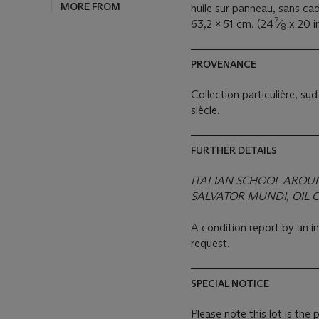
MORE FROM
huile sur panneau, sans c
7
63,2 x 51 cm. (24
⁄
x 20 in
8
PROVENANCE
Collection particulière, su
siècle.
FURTHER DETAILS
ITALIAN SCHOOL AROUN
SALVATOR MUNDI, OIL 
A condition report by an i
request.
SPECIAL NOTICE
Please note this lot is the