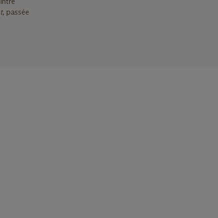
intre
t
, passée