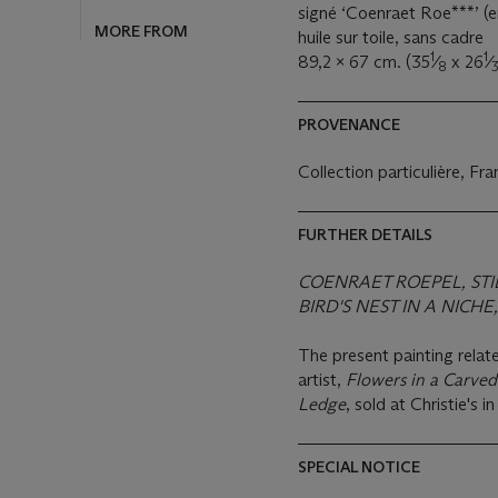
signé ‘Coenraet Roe***’ (en
MORE FROM
huile sur toile, sans cadre
1
1
89,2 x 67 cm. (35
⁄
x 26
⁄
8
PROVENANCE
Collection particulière, Fr
FURTHER DETAILS
COENRAET ROEPEL, ST
BIRD'S NEST IN A NICH
The present painting relate
artist,
Flowers in a Carved 
Ledge
, sold at Christie's
SPECIAL NOTICE