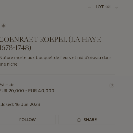
LOT 141
COENRAET ROEPEL (LA HAYE
1678-1748)
Nature morte aux bouquet de fleurs et nid d'oiseau dans
une niche
Important
information
about
Estimate
this
EUR 20,000 - EUR 40,000
lot
Closed:
16 Jun 2023
FOLLOW
SHARE