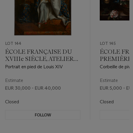
LOT 144
LOT 145
ÉCOLE FRANÇAISE DU
ÉCOLE FRA
XVIIIe SIÈCLE, ATELIER
PREMIÈRE
DE HYACINTHE RIGAUD
XVIIIe SIÈ
Portrait en pied de Louis XIV
Corbeille de pivo
ENTOURAG
narcisses et autr
MONNOYE
entablement en p
Estimate
Estimate
EUR 30,000 - EUR 40,000
EUR 5,000 - EU
Closed
Closed
FOLLOW
F