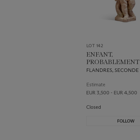
LOT 142
ENFANT,
PROBABLEMENT
FUNÉRAIRE D’U
FLANDRES, SECONDE
ARCHITECTE
DU XVIIe OU DÉBUT DU
SIÈCLE
Estimate
EUR 3,500 - EUR 4,500
Closed
FOLLOW