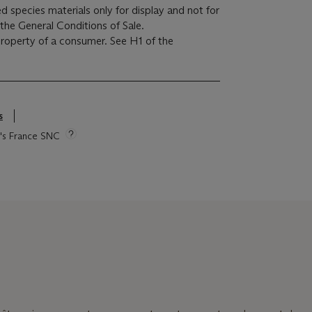
d species materials only for display and not for
 the General Conditions of Sale.
 property of a consumer. See H1 of the
s
ie's France SNC