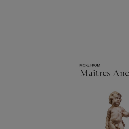
MORE FROM
Maîtres Anci
???
-
item_current_of_total_txt