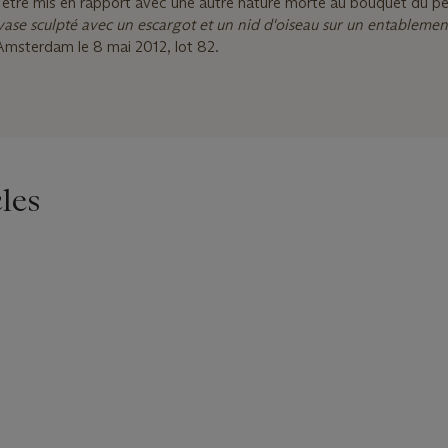
 être mis en rapport avec une autre nature morte au bouquet du pe
vase sculpté avec un escargot et un nid d'oiseau sur un entablemen
 Amsterdam le 8 mai 2012, lot 82.
les