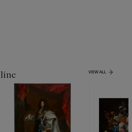
line
VIEW ALL