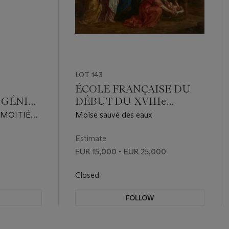
LOT 143
ÉCOLE FRANÇAISE DU
 GÉNIE
DÉBUT DU XVIIIe
N
SIÈCLE, ENTOURAGE DE
 MOITIÉ
Moïse sauvé des eaux
NICOLAS BERTIN
 XVIIIe
Estimate
EUR 15,000 - EUR 25,000
Closed
FOLLOW