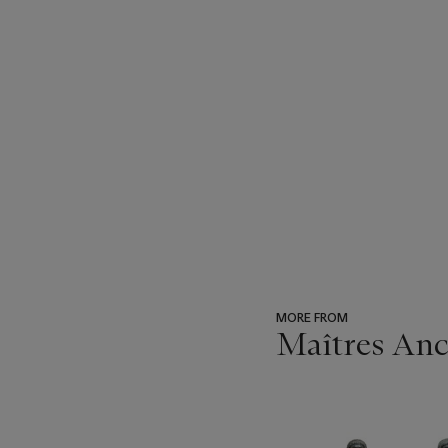
MORE FROM
Maîtres Anci
???
-
item_current_of_total_txt