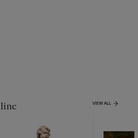
line
VIEW ALL