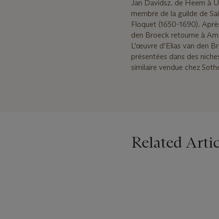
Jan Davidsz. de Heem à Utre
membre de la guilde de Sa
Floquet (1650-1690). Après
den Broeck retourne à Am
L’œuvre d’Elias van den Bro
présentées dans des niches
similaire vendue chez Sothe
Related Artic