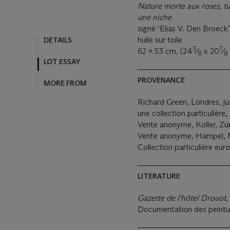
Nature morte aux roses, tub
une niche
signé ‘Elias V. Den Broeck’
huile sur toile
DETAILS
3
7
62 x 53 cm. (24
⁄
x 20
⁄
8
8
LOT ESSAY
PROVENANCE
MORE FROM
Richard Green, Londres, jus
une collection particulière,
Vente anonyme, Koller, Zuri
Vente anonyme, Hampel, M
Collection particulière eur
LITERATURE
Gazette de l'hôtel Drouot
,
Documentation des peintu