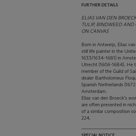
FURTHER DETAILS
ELIAS VAN DEN BROECK,
TULIP, BINDWEED AND 
ON CANVAS
Born in Antwerp, Elias van
still life painter in the Uni
1633/1634-1681) in Amste
Utrecht (1606-1684). He 
member of the Guild of Sa
dealer Bartholomeus Floque
Spanish Netherlands (1672
Amsterdam.
Elias van den Broeck's wor
are often presented in nic
of a similar composition s
224.
SPECIAL NOTICE