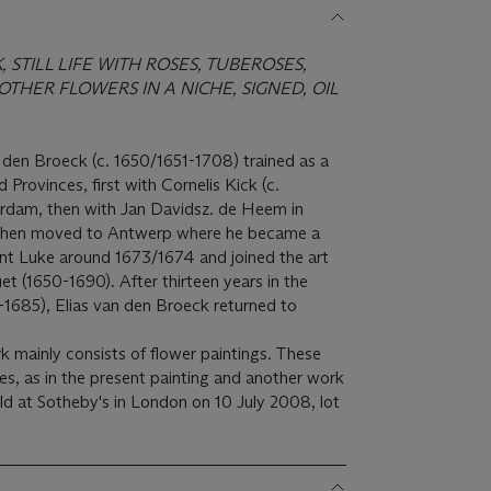
 STILL LIFE WITH ROSES, TUBEROSES,
OTHER FLOWERS IN A NICHE, SIGNED, OIL
 den Broeck (c. 1650/1651-1708) trained as a
ted Provinces, first with Cornelis Kick (c.
rdam, then with Jan Davidsz. de Heem in
then moved to Antwerp where he became a
int Luke around 1673/1674 and joined the art
t (1650-1690). After thirteen years in the
-1685), Elias van den Broeck returned to
k mainly consists of flower paintings. These
hes, as in the present painting and another work
old at Sotheby's in London on 10 July 2008, lot