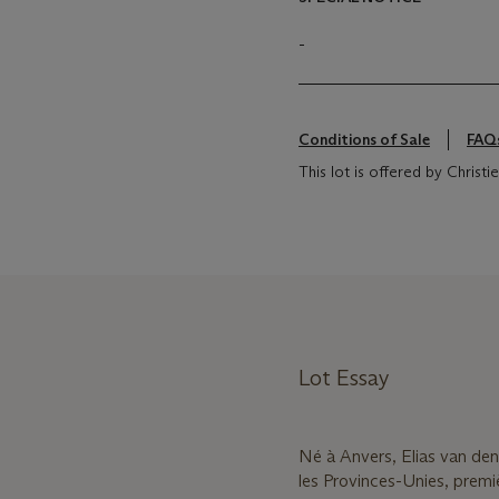
-
Conditions of Sale
FAQ
This lot is offered by Christ
Lot Essay
Né à Anvers, Elias van den
les Provinces-Unies, prem