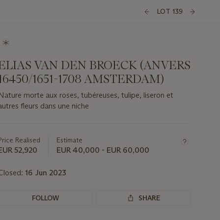
LOT 139
ELIAS VAN DEN BROECK (ANVERS
16450/1651-1708 AMSTERDAM)
Nature morte aux roses, tubéreuses, tulipe, liseron et
autres fleurs dans une niche
Important
information
about
Price Realised
Estimate
this
EUR 52,920
EUR 40,000 - EUR 60,000
lot
Closed:
16 Jun 2023
FOLLOW
SHARE