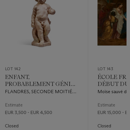
LOT 142
LOT 143
ENFANT,
ÉCOLE FR
PROBABLEMENT GÉNIE
DÉBUT DU 
FUNÉRAIRE D’UN
SIÈCLE, E
FLANDRES, SECONDE MOITIÉ
Moïse sauvé de
ARCHITECTE
NICOLAS B
DU XVIIe OU DÉBUT DU XVIIIe
SIÈCLE
Estimate
Estimate
EUR 3,500 - EUR 4,500
EUR 15,000 - E
Closed
Closed