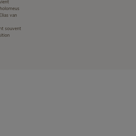
vient
tholomeus
Elias van
ont souvent
ition