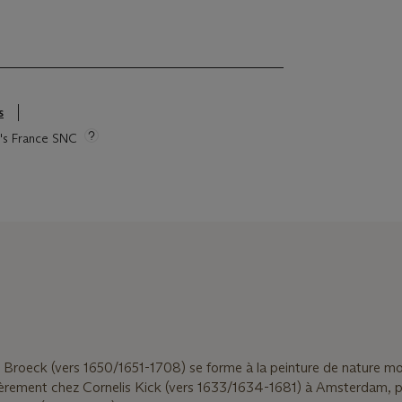
s
ie's France SNC
 Broeck (vers 1650/1651-1708) se forme à la peinture de nature m
ièrement chez Cornelis Kick (vers 1633/1634-1681) à Amsterdam, p