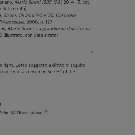
oriano,
Mario Sironi 1895-1961
, 2014-15, cat.,
n data errata)
e,
Sironi. Gli anni ’40 e ’50. Dal crollo
ll’Apocalisse
, 2008, p. 127
ris,
Mario Sironi. La grandiosità della forma
,
 (illustrato, con data errata)
le right. Lotto soggetto a diritto di seguito
 property of a consumer. See H1 of the
s
 Int. SA Filiale Italiana