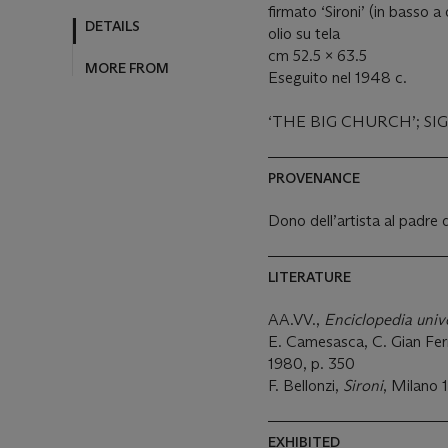
firmato ‘Sironi’ (in basso a
DETAILS
olio su tela
cm 52.5 x 63.5
MORE FROM
Eseguito nel 1948 c.
‘THE BIG CHURCH’; S
PROVENANCE
Dono dell’artista al padre d
LITERATURE
AA.VV.,
Enciclopedia univ
E. Camesasca, C. Gian Fer
1980, p. 350
F. Bellonzi,
Sironi
, Milano 
EXHIBITED