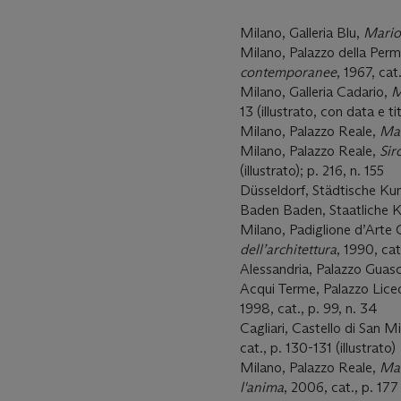
Milano, Galleria Blu,
Mario
Milano, Palazzo della Per
contemporanee
, 1967, cat.
Milano, Galleria Cadario,
M
13 (illustrato, con data e tit
Milano, Palazzo Reale,
Mar
Milano, Palazzo Reale,
Sir
(illustrato); p. 216, n. 155
Düsseldorf, Städtische Kun
Baden Baden, Staatliche Ku
Milano, Padiglione d’Art
dell’architettura
, 1990, cat
Alessandria, Palazzo Guas
Acqui Terme, Palazzo Lice
1998, cat., p. 99, n. 34
Cagliari, Castello di San M
cat., p. 130-131 (illustrato)
Milano, Palazzo Reale,
Mar
l'anima
, 2006, cat., p. 177 