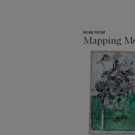
MORE FROM
Mapping Mo
???
-
item_current_of_total_txt