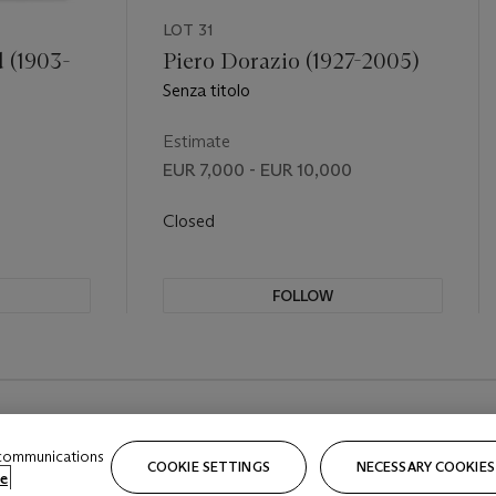
LOT 31
 (1903-
Piero Dorazio (1927-2005)
Senza titolo
Estimate
EUR 7,000 - EUR 10,000
Closed
FOLLOW
 communications
COOKIE SETTINGS
NECESSARY COOKIES
e