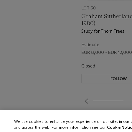
LOT 30
Graham Sutherland
1980)
Study for Thorn Trees
Estimate
EUR 8,000 - EUR 12,000
Closed
FOLLOW
???-PREVIOUS_TXT
We use cookies to enhance your experience on our site, in our
and across the web. For more information see our
Cookie Notic