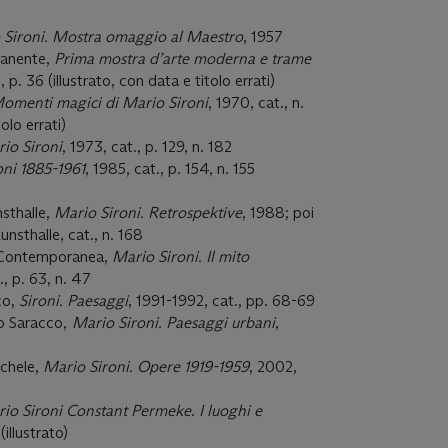
 Sironi. Mostra omaggio al Maestro
, 1957
manente,
Prima mostra d’arte moderna e trame
, p. 36 (illustrato, con data e titolo errati)
omenti magici di Mario Sironi
, 1970, cat., n.
olo errati)
io Sironi
, 1973, cat., p. 129, n. 182
oni 1885-1961
, 1985, cat., p. 154, n. 155
sthalle,
Mario Sironi. Retrospektive
, 1988; poi
nsthalle, cat., n. 168
e Contemporanea,
Mario Sironi. Il mito
., p. 63, n. 47
co,
Sironi. Paesaggi
, 1991-1992, cat., pp. 68-69
o Saracco,
Mario Sironi. Paesaggi urbani
,
ichele,
Mario Sironi. Opere 1919-1959
, 2002,
io Sironi Constant Permeke
.
I luoghi e
(illustrato)