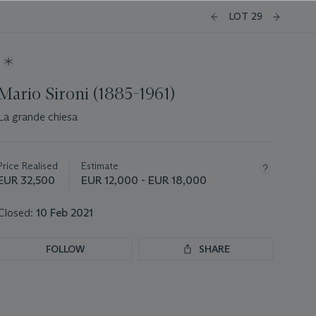
LOT 29
Mario Sironi (1885-1961)
La grande chiesa
Important
information
about
Price Realised
Estimate
this
EUR 32,500
EUR 12,000 - EUR 18,000
lot
Closed:
10 Feb 2021
FOLLOW
SHARE