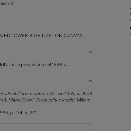
 destra)
IGNED LOWER RIGHT; OIL ON CANVAS
ell’attuale proprietario nel 1948 c.
ersale dell’arte moderna
, Milano 1969, p. 2608
rari,
Mario Sironi, Scritti editi e inediti
, Milano
1985, p. 174, n. 190