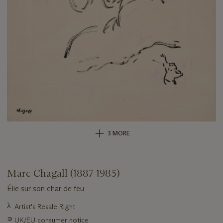
3 MORE
Marc Chagall (1887-1985)
Élie sur son char de feu
Important
λ
Artist's Resale Right
information
∍
UK/EU consumer notice
about