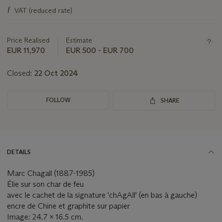
this
ƒ
VAT (reduced rate)
lot
Price Realised
Estimate
EUR 11,970
EUR 500 - EUR 700
Closed:
22 Oct 2024
FOLLOW
SHARE
DETAILS
Marc Chagall (1887-1985)
Élie sur son char de feu
avec le cachet de la signature 'chAgAll' (en bas à gauche)
encre de Chine et graphite sur papier
Image: 24.7 x 16.5 cm.