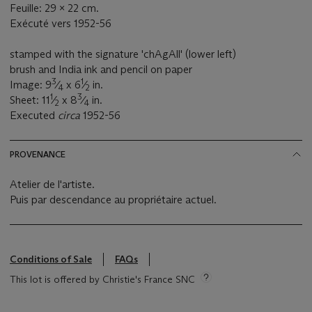
Feuille: 29 x 22 cm.
Exécuté vers 1952-56
stamped with the signature 'chAgAll' (lower left)
brush and India ink and pencil on paper
3
1
Image: 9
⁄
x 6
⁄
in.
4
2
1
3
Sheet: 11
⁄
x 8
⁄
in.
2
4
Executed
circa
1952-56
PROVENANCE
Atelier de l'artiste.
Puis par descendance au propriétaire actuel.
Conditions of Sale
FAQs
This lot is offered by Christie's France SNC