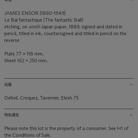
JAMES ENSOR (1860-1949)
Le Bal fantastique (The fantastic Ball)
etching, on
simili
-Japan paper, 1889, signed and dated in
pencil, titled in ink, countersigned and titled in pencil on the
reverse
Plate 77 x 118 mm.
Sheet 162 x 250 mm.
出版
Delteil, Croquez, Tavernier, Elesh 75
特别通告
Please note this lot is the property of a consumer. See H1 of
the Conditions of Sale.