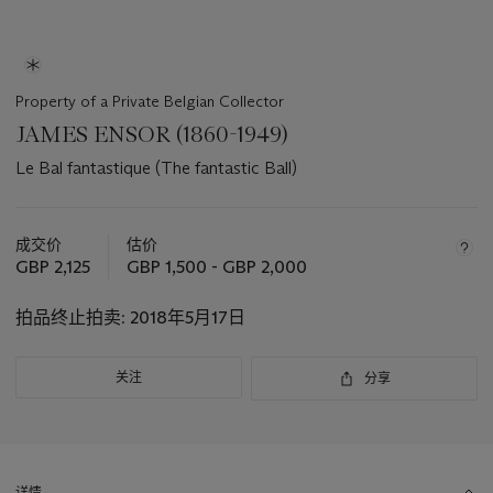
Property of a Private Belgian Collector
JAMES ENSOR (1860-1949)
Le Bal fantastique (The fantastic Ball)
关
于
成交价
估价
此
GBP 2,125
GBP 1,500 - GBP 2,000
拍
品
拍品终止拍卖:
2018年5月17日
重
要
关注
分享
资
讯
详情