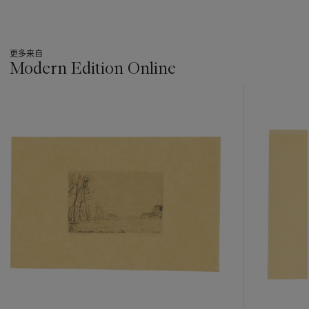
更多来自
Modern Edition Online
???
-
item_current_of_total_txt