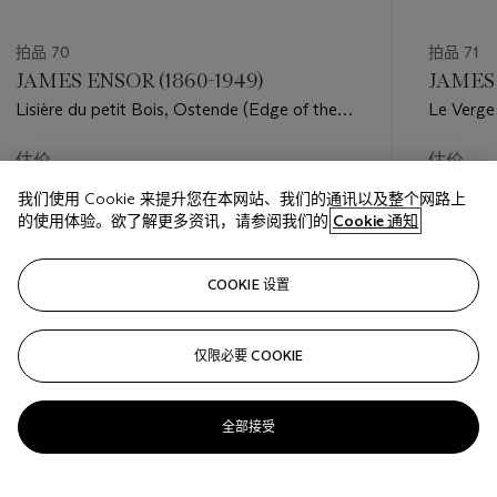
拍品 70
拍品 71
JAMES ENSOR (1860-1949)
JAMES 
Lisière du petit Bois, Ostende (Edge of the
Le Verge
little Woods, Ostend)
估价
估价
GBP 500 - GBP 700
GBP 600
我们使用 Cookie 来提升您在本网站、我们的通讯以及整个网路上
的使用体验。欲了解更多资讯，请参阅我们的
Cookie 通知
巳结束
巳结束
COOKIE 设置
关注
仅限必要 COOKIE
???-PREVIOUS_TXT
???
全部接受
查看全部