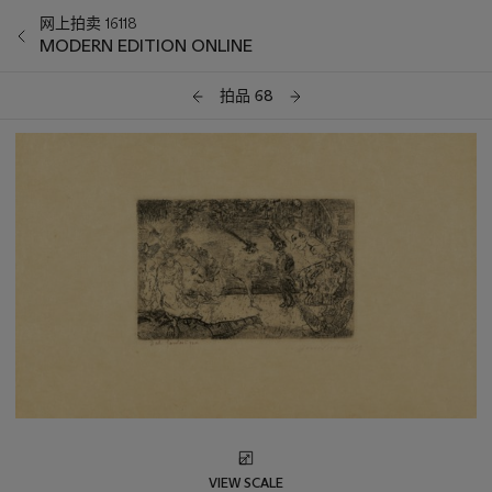
网上拍卖 16118
MODERN EDITION ONLINE
拍品 68
VIEW SCALE