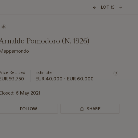
LOT 15
Arnaldo Pomodoro (N. 1926)
Mappamondo
Important
information
about
Price Realised
Estimate
this
EUR 93,750
EUR 40,000 - EUR 60,000
lot
Closed:
6 May 2021
FOLLOW
SHARE