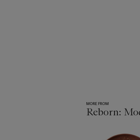
MORE FROM
Reborn: Mo
???
-
item_current_of_total_txt