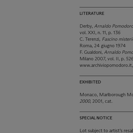
LITERATURE
Derby,
Arnaldo Pomodor
vol. XXI, n. 11, p. 136
C. Terenzi,
Fascino mister
Roma, 24 giugno 1974
F. Gualdoni,
Arnaldo Pomod
Milano 2007, vol. II, p. 526
www.archiviopomodoro.it, n
EXHIBITED
Monaco, Marlborough M
2000
, 2001, cat.
SPECIAL NOTICE
Lot subject to artist’s resa