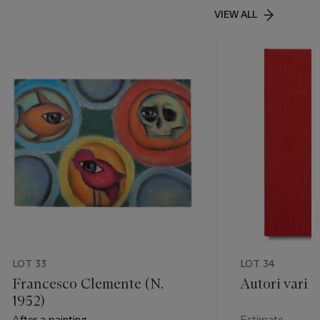
VIEW ALL
LOT 33
LOT 34
Francesco Clemente (N.
Autori vari
1952)
After a painting
Estimate