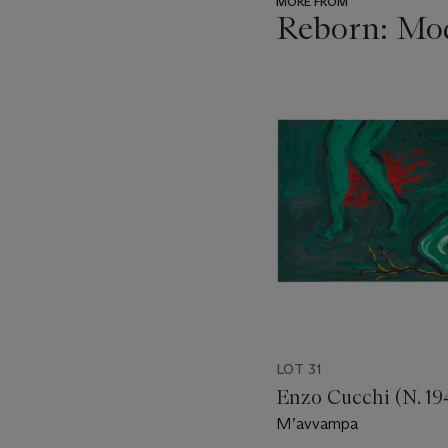
MORE FROM
Reborn: Mo
???
-
item_current_of_total_txt
LOT 31
Enzo Cucchi (N. 19
M’avvampa