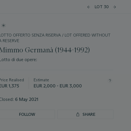
LOT 30
LOTTO OFFERTO SENZA RISERVA / LOT OFFERED WITHOUT
A RESERVE
Mimmo Germanà (1944-1992)
Lotto di due opere:
Important
information
about
Price Realised
Estimate
this
EUR 1,375
EUR 2,000 - EUR 3,000
lot
Closed:
6 May 2021
FOLLOW
SHARE