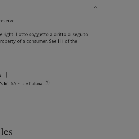
reserve.
le right. Lotto soggetto a diritto di seguito
 property of a consumer. See H1 of the
s
 Int. SA Filiale Italiana
les