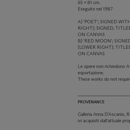
65 x 81 cm.
Eseguito nel 1987
A) 'POET'; SIGNED WI
RIGHT); SIGNED, TITL
ON CANVAS
B) 'RED MOON'; SIGNE
(LOWER RIGHT); TITLE
ON CANVAS
Le opere non richiedono Att
esportazione.
These works do not require
PROVENANCE
Galleria Anna D'Ascanio,
ivi acquisiti dall'attuale pr