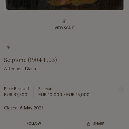
VIEW SCALE
Scipione (1904-1933)
Atteone e Diana
Important
information
about
Price Realised
Estimate
this
EUR 37,500
EUR 10,000 - EUR 15,000
lot
Closed:
6 May 2021
FOLLOW
SHARE