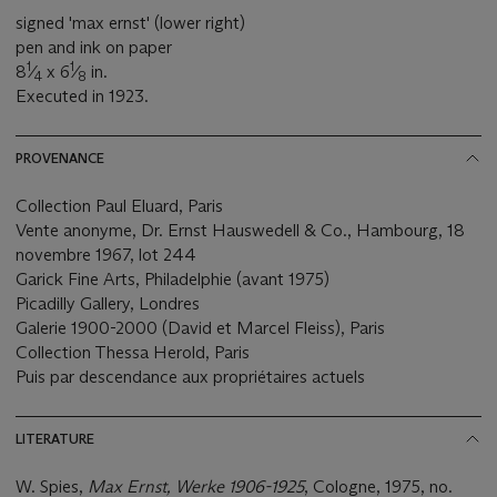
signed 'max ernst' (lower right)
pen and ink on paper
1
1
8
⁄
x 6
⁄
in.
4
8
Executed in 1923.
PROVENANCE
Collection Paul Eluard, Paris
Vente anonyme, Dr. Ernst Hauswedell & Co., Hambourg, 18
novembre 1967, lot 244
Garick Fine Arts, Philadelphie (avant 1975)
Picadilly Gallery, Londres
Galerie 1900-2000 (David et Marcel Fleiss), Paris
Collection Thessa Herold, Paris
Puis par descendance aux propriétaires actuels
LITERATURE
W. Spies,
Max Ernst, Werke 1906-1925
, Cologne, 1975, no.