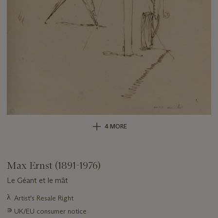
4 MORE
Max Ernst (1891-1976)
Le Géant et le mât
Important
λ
Artist's Resale Right
information
∍
UK/EU consumer notice
about