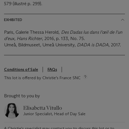
579 (illustré p. 299).
EXHIBITED
Paris, Galerie Thessa Herold,
Des Dadas lus dans l'œil de l'un
d'eux, Hans Richter
, 2016, p. 133, No. 75.
Umeå, Bildmuseet, Umeå University,
DADA is DADA
, 2017.
Conditions of Sale
FAQs
This lot is offered by Christie's France SNC
Brought to you by
Elisabetta Vitullo
Junior Specialist, Head of Day Sale
A Christie's specialist may contact you to discuss this lot or to