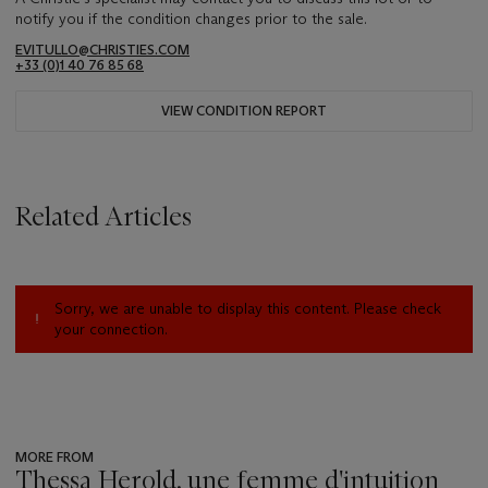
notify you if the condition changes prior to the sale.
EVITULLO@CHRISTIES.COM
+33 (0)1 40 76 85 68
VIEW CONDITION REPORT
Related Articles
Sorry, we are unable to display this content. Please check
your connection.
MORE FROM
Thessa Herold, une femme d'intuition