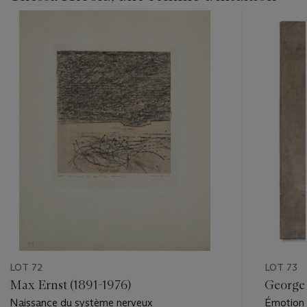
???
-
item_current_of_total_txt
LOT 72
LOT 73
Max Ernst (1891-1976)
Georges
Naissance du système nerveux
Émotion