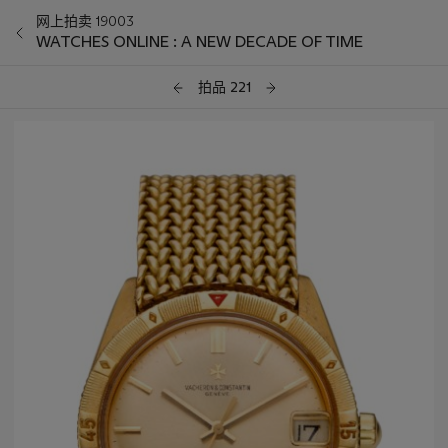
网上拍卖 19003
WATCHES ONLINE : A NEW DECADE OF TIME
拍品 221