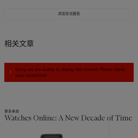
浏览状况报告
相关文章
Sorry, we are unable to display this content. Please check
your connection.
更多来自
Watches Online: A New Decade of Time
???
-