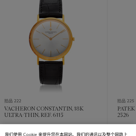
item_current_of_total_txt
拍品 222
拍品 225
VACHERON CONSTANTIN, 18K
PATEK 
ULTRA-THIN, REF. 6115
2526
估价
估价
我们使用 Cookie 来提升您在本网站、我们的通讯以及整个网路上