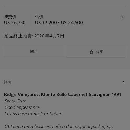
關
於
成交價
估價
此
USD 6,250
USD 3,200 - USD 4,500
拍
品
拍品終止拍賣:
2020年4月7日
重
要
資
關注
分享
訊
詳情
Ridge Vineyards, Monte Bello Cabernet Sauvignon
1991
Santa Cruz
Good appearance
Levels base of neck or better
Obtained on release and offered in original packaging.