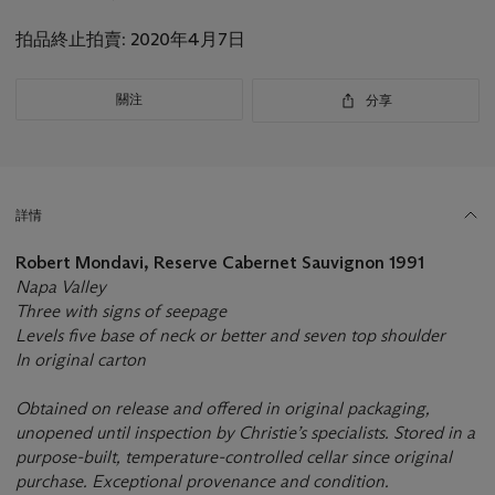
品
拍品終止拍賣:
2020年4月7日
重
要
資
關注
分享
訊
詳情
Robert Mondavi, Reserve Cabernet Sauvignon
1991
Napa Valley
Three with signs of seepage
Levels five base of neck or better and seven top shoulder
In original carton
Obtained on release and offered in original packaging,
unopened until inspection by Christie’s specialists. Stored in a
purpose-built, temperature-controlled cellar since original
purchase. Exceptional provenance and condition.