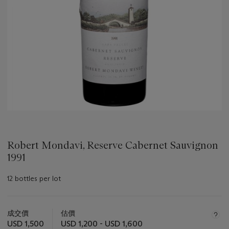
Robert Mondavi, Reserve Cabernet Sauvignon
1991
12 bottles per lot
關
於
成交價
估價
此
USD 1,500
USD 1,200 - USD 1,600
拍