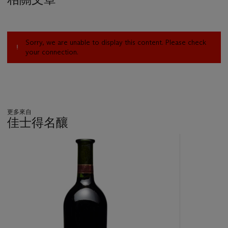
Sorry, we are unable to display this content. Please check
your connection.
更多來自
佳士得名釀
???
-
item_current_of_total_txt