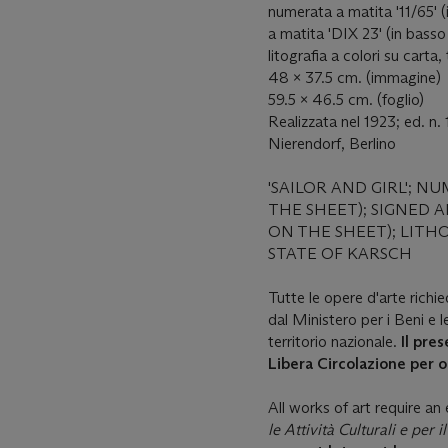
numerata a matita '11/65' (i
a matita 'DIX 23' (in basso 
litografia a colori su carta
48 x 37.5 cm. (immagine)
59.5 x 46.5 cm. (foglio)
Realizzata nel 1923; ed. n. 
Nierendorf, Berlino
'SAILOR AND GIRL'; N
THE SHEET); SIGNED A
ON THE SHEET); LITH
STATE OF KARSCH
Tutte le opere d'arte richi
dal Ministero per i Beni e le
territorio nazionale.
Il pre
Libera Circolazione per o
All works of art require a
le Attività Culturali e per 