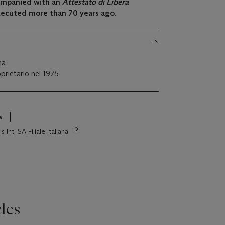
ompanied with an
Attestato di Libera
xecuted more than 70 years ago.
ma
oprietario nel 1975
s
 Int. SA Filiale Italiana
les