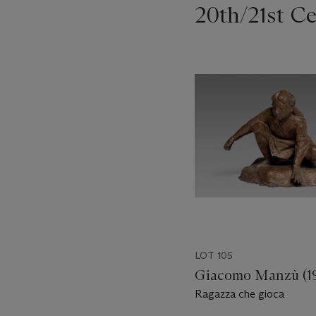
20th/21st C
???
-
item_current_of_total_txt
LOT 105
Giacomo Manzù (19
Ragazza che gioca