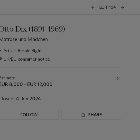
LOT 104
Otto Dix (1891-1969)
Matrose und Mädchen
Important
λ
Artist's Resale Right
information
∍
UK/EU consumer notice
about
this
lot
Estimate
EUR 8,000 - EUR 12,000
Closed:
4 Jun 2024
FOLLOW
SHARE