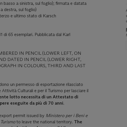
n basso a sinistra, sul foglio); firmata e datata
a destra, sul foglio)
, terzo e ultimo stato di Karsch
11 di 65 esemplari. Pubblicata dal Karl
UMBERED IN PENCIL (LOWER LEFT, ON
ND DATED IN PENCIL (LOWER RIGHT,
OGRAPH IN COLOURS, THIRD AND LAST
edono un permesso di esportazione rilasciato
 Attività Culturali e per il Turismo per lasciare il
sente lotto necessita di un Attestato di
pere eseguite da più di 70 anni
.
n export permit issued by
Ministero per i Beni e
il Turismo
to leave the national territory.
The