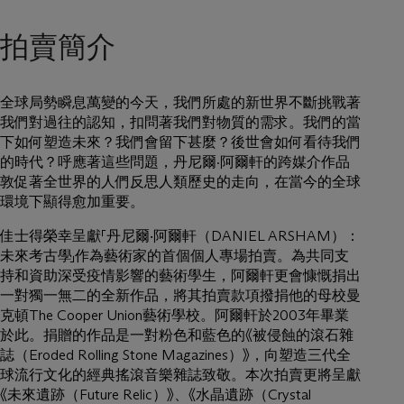
拍賣簡介
全球局勢瞬息萬變的今天，我們所處的新世界不斷挑戰著
我們對過往的認知，扣問著我們對物質的需求。我們的當
下如何塑造未來？我們會留下甚麼？後世會如何看待我們
的時代？呼應著這些問題，丹尼爾·阿爾軒的跨媒介作品
敦促著全世界的人們反思人類歷史的走向，在當今的全球
環境下顯得愈加重要。
佳士得榮幸呈獻「丹尼爾‧阿爾軒（DANIEL ARSHAM）：
未來考古學」作為藝術家的首個個人專場拍賣。為共同支
持和資助深受疫情影響的藝術學生，阿爾軒更會慷慨捐出
一對獨一無二的全新作品，將其拍賣款項撥捐他的母校曼
克頓The Cooper Union藝術學校。阿爾軒於2003年畢業
於此。捐贈的作品是一對粉色和藍色的《被侵蝕的滾石雜
誌（Eroded Rolling Stone Magazines）》，向塑造三代全
球流行文化的經典搖滾音樂雜誌致敬。本次拍賣更將呈獻
《未來遺跡（Future Relic）》、《水晶遺跡（Crystal