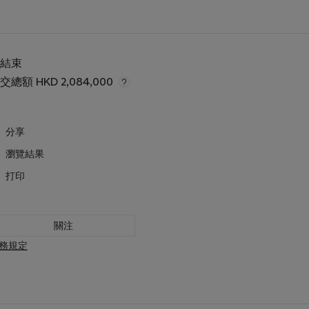
已結束
成交總額
HKD 2,084,000
分享
瀏覽結果
打印
關注
務規定