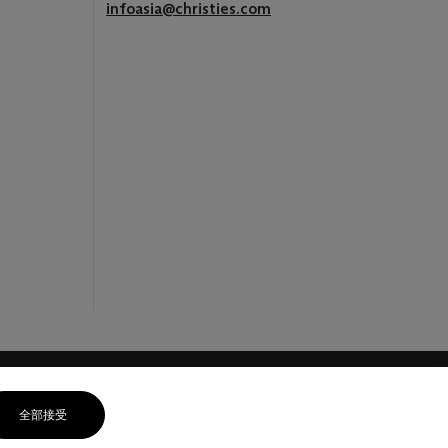
infoasia@christies.com
全部接受