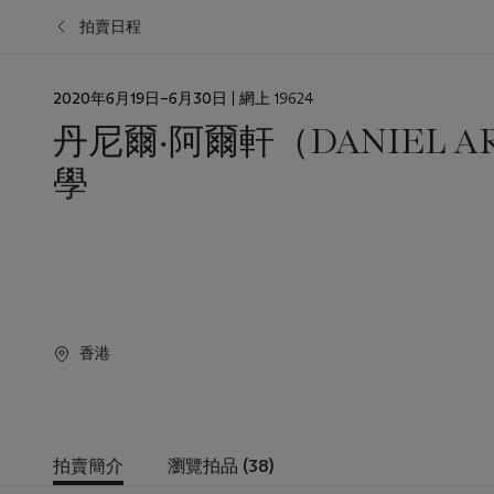
拍賣日程
日
2020年6月19日–6月30日
| 網上 19624
期
丹尼爾‧阿爾軒（DANIEL 
學
香港
拍賣簡介
瀏覽拍品 (38)