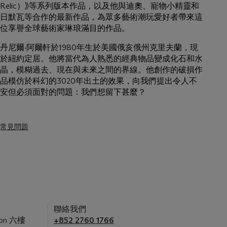
Relic）》等系列版本作品，以及他與迪奧、寵物小精靈和
日默瓦等合作的最新作品，為眾多藝術潮玩愛好者帶來這
位享譽全球藝術家琳琅滿目的作品。
丹尼爾‧阿爾軒於1980年生於美國俄亥俄州克里夫蘭，現
於紐約定居。他將當代為人熟悉的經典物品變成化石和水
晶，模糊過去、現在與未來之間的界線。他創作的破損作
品模仿於科幻的3020年出土的效果，向我們提出令人不
安但必須面對的問題：我們想留下甚麼？
常見問題
聯絡我們
on 六樓
+852 2760 1766