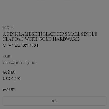
拍品 9
A PINK LAMBSKIN LEATHER SMALL SINGLE
FLAP BAG WITH GOLD HARDWARE
CHANEL, 1991-1994
估價
USD 4,000 - 5,000
成交價
USD 4,410
已結束
關注