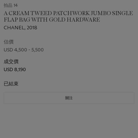
拍品 14
A CREAM TWEED PATCHWORK JUMBO SINGLE
FLAP BAG WITH GOLD HARDWARE
CHANEL, 2018
估價
USD 4,500 - 5,500
成交價
USD 8,190
已結束
關注