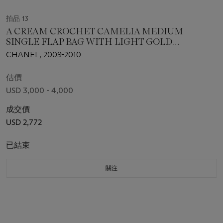
拍品 13
A CREAM CROCHET CAMELIA MEDIUM
SINGLE FLAP BAG WITH LIGHT GOLD
HARDWARE
CHANEL, 2009-2010
估價
USD 3,000 - 4,000
成交價
USD 2,772
已結束
關注