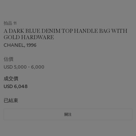
拍品 11
A DARK BLUE DENIM TOP HANDLE BAG WITH
GOLD HARDWARE
CHANEL, 1996
估價
USD 5,000 - 6,000
成交價
USD 6,048
已結束
關注