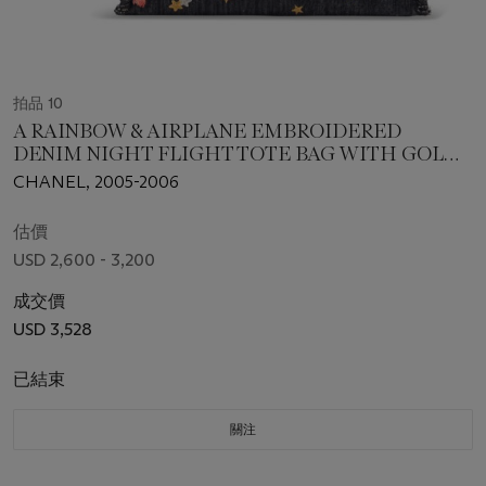
拍品 10
A RAINBOW & AIRPLANE EMBROIDERED
DENIM NIGHT FLIGHT TOTE BAG WITH GOLD
HARDWARE
CHANEL, 2005-2006
估價
USD 2,600 - 3,200
成交價
USD 3,528
已結束
關注