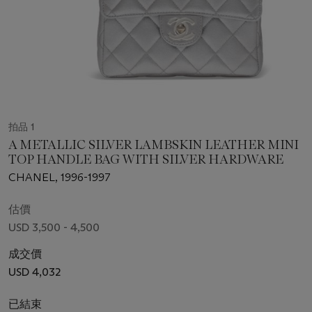
拍品 1
A METALLIC SILVER LAMBSKIN LEATHER MINI
TOP HANDLE BAG WITH SILVER HARDWARE
CHANEL, 1996-1997
估價
USD 3,500 - 4,500
成交價
USD 4,032
已結束