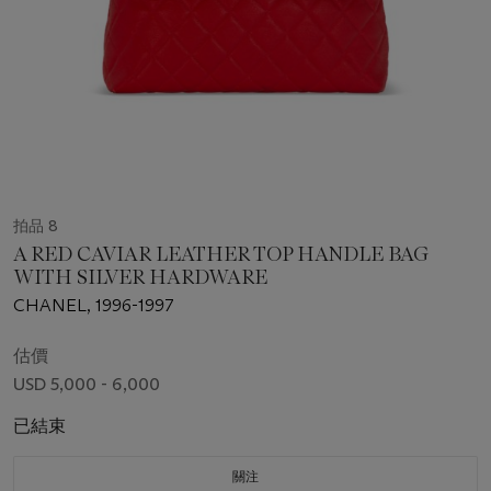
拍品 8
A RED CAVIAR LEATHER TOP HANDLE BAG
WITH SILVER HARDWARE
CHANEL, 1996-1997
估價
USD 5,000 - 6,000
已結束
關注