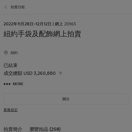
拍賣日程
日
2022年11月28日–12月12日
| 網上 20965
期
紐約手袋及配飾網上拍賣
紐約
已結束
成交總額
USD 3,260,880
MORE
關注
業務規定
拍賣簡介
瀏覽拍品 (258)