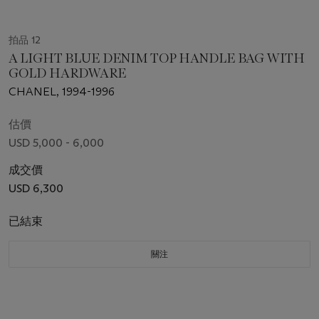
拍品 12
A LIGHT BLUE DENIM TOP HANDLE BAG WITH
GOLD HARDWARE
CHANEL, 1994-1996
估價
USD 5,000 - 6,000
成交價
USD 6,300
已結束
關注