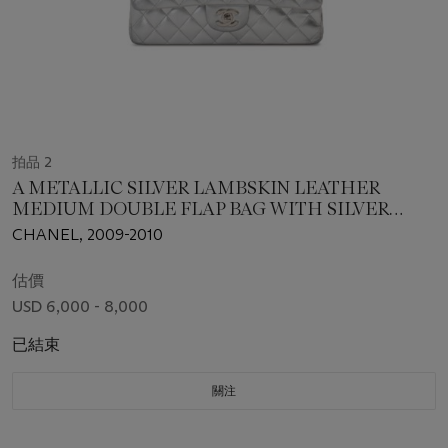
拍品 2
A METALLIC SILVER LAMBSKIN LEATHER
MEDIUM DOUBLE FLAP BAG WITH SILVER
HARDWARE
CHANEL, 2009-2010
估價
USD 6,000 - 8,000
已結束
關注