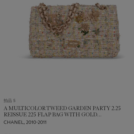
拍品 5
A MULTICOLOR TWEED GARDEN PARTY 2.25
REISSUE 225 FLAP BAG WITH GOLD
HARDWARE
CHANEL, 2010-2011