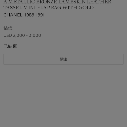
A METALLIC BRONZE LAMBSKIN LEATHER
TASSEL MINI FLAP BAG WITH GOLD
HARDWARE
CHANEL, 1989-1991
估價
USD 2,000 - 3,000
已結束
關注