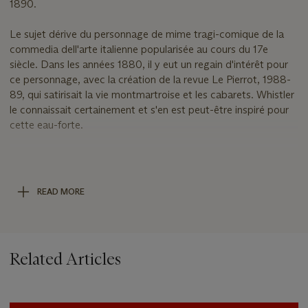
1890.
Le sujet dérive du personnage de mime tragi-comique de la
commedia dell'arte italienne popularisée au cours du 17e
siècle. Dans les années 1880, il y eut un regain d'intérêt pour
ce personnage, avec la création de la revue Le Pierrot, 1988-
89, qui satirisait la vie montmartroise et les cabarets. Whistler
le connaissait certainement et s'en est peut-être inspiré pour
cette eau-forte.
The motif of a central figure silhouetted in a doorway was one
which appealed to Whistler's interest in chiaroscuro and
appears on no fewer than eight occasions in his graphic work.
READ MORE
Pierrot
dates from Whistler's stay in Amsterdam, with his wife
Beatrix, from August to October 1889. Nearly all the
impressions from the plate were printed in London in February
1890. The dating on the reverse `
1. Feb. 23'
indicates that this
Related Articles
was the first impression printed on 23 February 1890.
The subject derives from the tragi-comic mime character in
the Italian commedia dell'arte popularized during the 17th