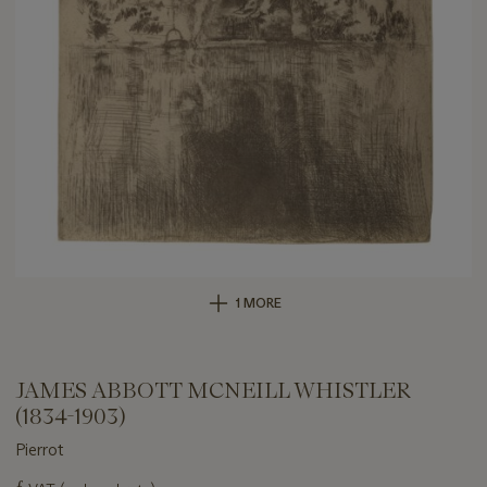
1 MORE
JAMES ABBOTT MCNEILL WHISTLER
(1834-1903)
Pierrot
Important
ƒ