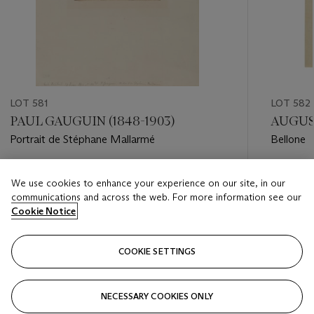
LOT 581
LOT 582
PAUL GAUGUIN (1848-1903)
AUGUST
Portrait de Stéphane Mallarmé
Bellone
Estimate
Estimate
We use cookies to enhance your experience on our site, in our
EUR 20,000 - EUR 30,000
EUR 700
communications and across the web. For more information see our
Cookie Notice
Closed
Closed
COOKIE SETTINGS
FOLLOW
NECESSARY COOKIES ONLY