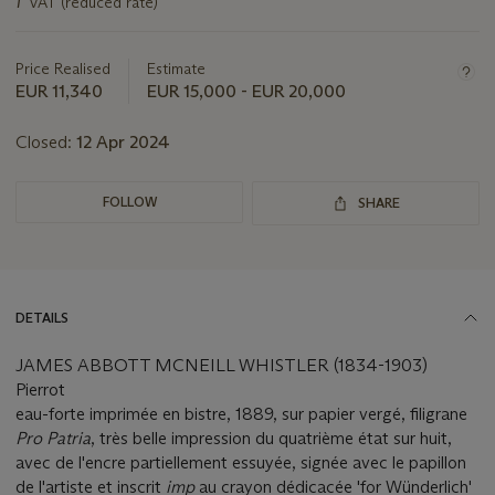
VAT (reduced rate)
information
about
this
Price Realised
Estimate
lot
EUR 11,340
EUR 15,000 - EUR 20,000
Closed:
12 Apr 2024
FOLLOW
SHARE
DETAILS
JAMES ABBOTT MCNEILL WHISTLER (1834-1903)
Pierrot
eau-forte imprimée en bistre, 1889, sur papier vergé, filigrane
Pro Patria
, très belle impression du quatrième état sur huit,
avec de l'encre partiellement essuyée, signée avec le papillon
de l'artiste et inscrit
imp
au crayon dédicacée 'for Wünderlich'