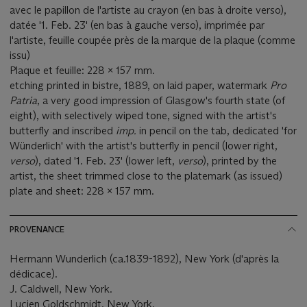
avec le papillon de l'artiste au crayon (en bas à droite verso),
datée '1. Feb. 23' (en bas à gauche verso), imprimée par
l'artiste, feuille coupée près de la marque de la plaque (comme
issu)
Plaque et feuille: 228 x 157 mm.
etching printed in bistre, 1889, on laid paper, watermark
Pro
Patria
, a very good impression of Glasgow's fourth state (of
eight), with selectively wiped tone, signed with the artist's
butterfly and inscribed
imp.
in pencil on the tab, dedicated 'for
Wünderlich' with the artist's butterfly in pencil (lower right,
verso
), dated '1. Feb. 23' (lower left,
verso
), printed by the
artist, the sheet trimmed close to the platemark (as issued)
plate and sheet: 228 x 157 mm.
PROVENANCE
Hermann Wunderlich (ca.1839-1892), New York (d'après la
dédicace).
J. Caldwell, New York.
Lucien Goldschmidt, New York.