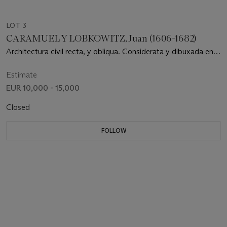
LOT 3
CARAMUEL Y LOBKOWITZ, Juan (1606-1682)
Architectura civil recta, y obliqua. Considerata y dibuxada en el
templo de Ierusalem. Vigevano : Camillo Corrado, 1678.
Estimate
EUR 10,000 - 15,000
Closed
FOLLOW