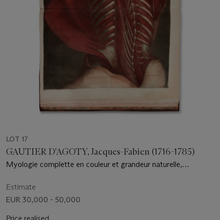
LOT 17
GAUTIER D'AGOTY, Jacques-Fabien (1716-1785)
Myologie complette en couleur et grandeur naturelle,
composée de l'essai et de la suite de l'essai d'anatomie... Paris :
chez Gautier, Quillau et Lamesle, 1746 [1748].
Estimate
EUR 30,000 - 50,000
Price realised