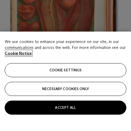
We use cookies to enhance your experience on our site, in our
communications and across the web. For more information see our
Cookie Notice
COOKIE SETTINGS
LOT 18
GAUTIER D'AGOTY, Jacques-Fabien (1716-1785)
Observations sur l'histoire naturelle, sur la physique et sur la
NECESSARY COOKIES ONLY
peinture. Avec des planches imprimées en couleur... Paris :
Delaguette, 1752.
Estimate
EUR 2,000 - 3,000
ACCEPT ALL
Price realised
EUR 3,528