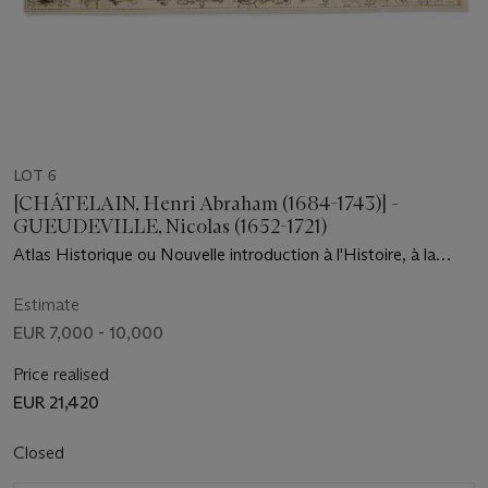
LOT 6
[CHÂTELAIN, Henri Abraham (1684-1743)] -
GUEUDEVILLE, Nicolas (1652-1721)
Atlas Historique ou Nouvelle introduction à l'Histoire, à la
Chronologie & à la Géographie... représentée dans de
nouvelles cartes. Amsterdam : L'Honoré & Chatelain, 1708-
Estimate
1720.
EUR 7,000 - 10,000
Price realised
EUR 21,420
Closed