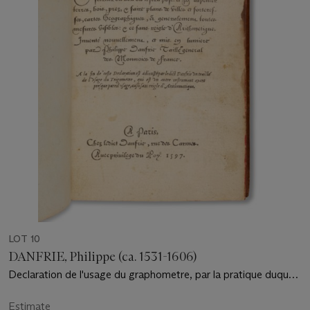
LOT 10
DANFRIE, Philippe (ca. 1531-1606)
Declaration de l'usage du graphometre, par la pratique duquel
l'on peut mesurer toutes distances des choses de remarque...
et ce sans règle d'arithmétique. Paris : chez l'auteur, 1597.
Estimate