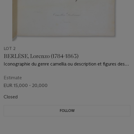
LOT 2
BERLÈSE, Lorenzo (1784-1863)
Iconographie du genre camellia ou description et figures des
camellia les plus beaux et les plus rares. Paris : Cousin,
[1839]-1841-1843.
Estimate
EUR 15,000 - 20,000
Closed
FOLLOW