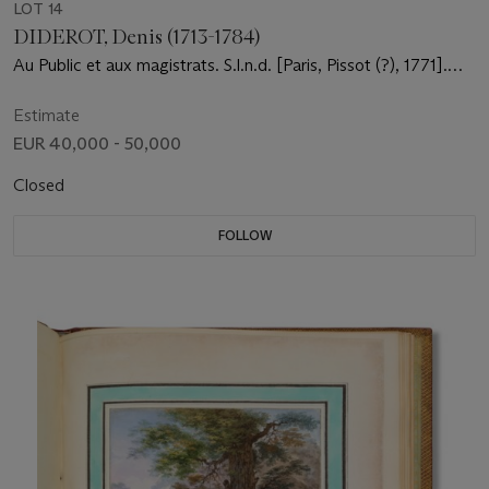
LOT 14
DIDEROT, Denis (1713-1784)
Au Public et aux magistrats. S.l.n.d. [Paris, Pissot (?), 1771].
[Relié avec :] ROUSSEAU, Jean-Jacques (1712-1778) Discours
sur l’origine et les fondemens de l’inégalité parmi les hommes.
Estimate
Amsterdam : Marc-Michel Rey, 1755. [Relié avec :]
EUR 40,000 - 50,000
[VOLTAIRE (1694-1778)] Les Questions de Zapata, traduites
par le sieur Tamponet Docteur de Sorbonne. Leipzig : s.n.,
Closed
1766 [1767]
FOLLOW