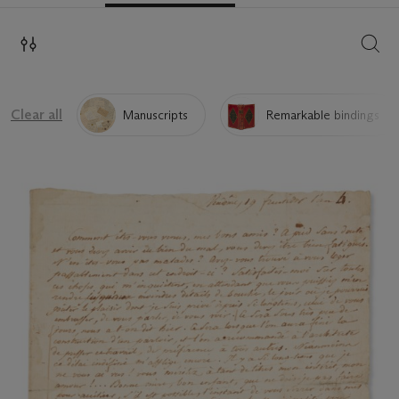
SEAR
Clear all
Manuscripts
Remarkable bindings